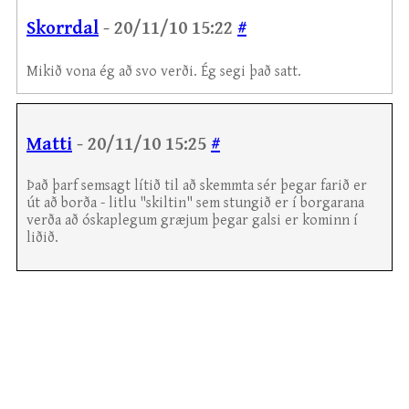
Skorrdal
- 20/11/10 15:22
#
Mikið vona ég að svo verði. Ég segi það satt.
Matti
- 20/11/10 15:25
#
Það þarf semsagt lítið til að skemmta sér þegar farið er
út að borða - litlu "skiltin" sem stungið er í borgarana
verða að óskaplegum græjum þegar galsi er kominn í
liðið.