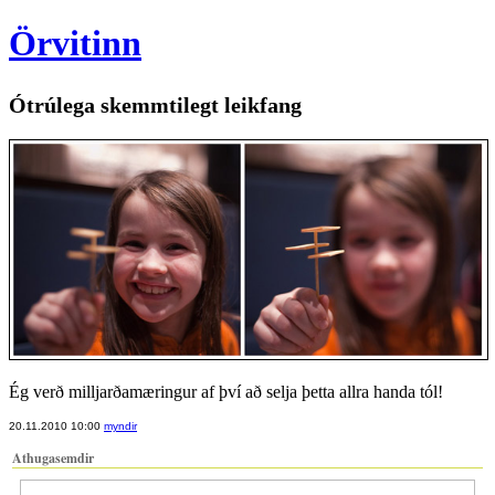
Örvitinn
Ótrúlega skemmtilegt leikfang
Ég verð milljarðamæringur af því að selja þetta allra handa tól!
20.11.2010 10:00
myndir
Athugasemdir