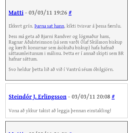
Matti
- 03/03/11 19:26
#
Ekkert grín.
Þarna sat hann
, kíkti tvisvar á þessa færslu.
Þess má geta að Bjarni Randver og lögmaður hans,
Ragnar Aðalsteinsson (sá sem varði Ólaf Skúlason biskup
og kærði konurnar sem ásökuðu biskup) hafa hafnað
sáttaumleitunum i málinu. Þetta er í annað skipti sem BR
hafnar sáttum.
Svo heldur þetta lið að við í Vantrú séum óbilgjörn.
Steindór J. Erlingsson
- 03/03/11 20:08
#
Vona að ykkur takist að leggja þennan einstakling!