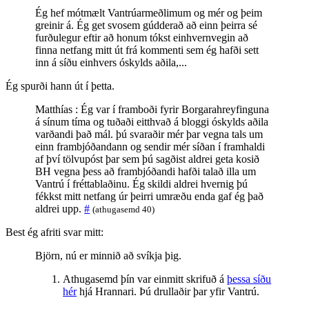
Ég hef mótmælt Vantrúarmeðlimum og mér og þeim
greinir á. Ég get svosem gúdderað að einn þeirra sé
furðulegur eftir að honum tókst einhvernvegin að
finna netfang mitt út frá kommenti sem ég hafði sett
inn á síðu einhvers óskylds aðila,...
Ég spurði hann út í þetta.
Matthías : Ég var í framboði fyrir Borgarahreyfinguna
á sínum tíma og tuðaði eitthvað á bloggi óskylds aðila
varðandi það mál. þú svaraðir mér þar vegna tals um
einn frambjóðandann og sendir mér síðan í framhaldi
af því tölvupóst þar sem þú sagðist aldrei geta kosið
BH vegna þess að frambjóðandi hafði talað illa um
Vantrú í fréttablaðinu. Ég skildi aldrei hvernig þú
fékkst mitt netfang úr þeirri umræðu enda gaf ég það
aldrei upp.
#
(athugasemd 40)
Best ég afriti svar mitt:
Björn, nú er minnið að svíkja þig.
Athugasemd þín var einmitt skrifuð á
þessa síðu
hér
hjá Hrannari. Þú drullaðir þar yfir Vantrú.