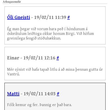
Athugasemdir
Óli Gneisti
- 19/02/11 11:39
#
Ég man þegar við vorum bara peð í höndunum á
óskeikulum leiðtoga okkar honum Birgi. Við höfum
greinilega fengið stöðuhækkun.
Einar - 19/02/11 12:16
#
Mér sýnist við hafa tapað litlu á að missa þennan gutta úr
Vantrú.
Matti
- 19/02/11 14:03
#
Fólk kemur og fer. Þannig er það bara.