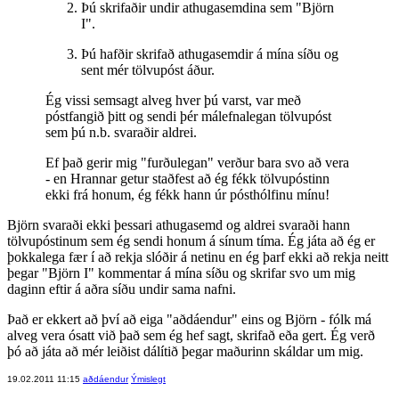
Þú skrifaðir undir athugasemdina sem "Björn
I".
Þú hafðir skrifað athugasemdir á mína síðu og
sent mér tölvupóst áður.
Ég vissi semsagt alveg hver þú varst, var með
póstfangið þitt og sendi þér málefnalegan tölvupóst
sem þú n.b. svaraðir aldrei.
Ef það gerir mig "furðulegan" verður bara svo að vera
- en Hrannar getur staðfest að ég fékk tölvupóstinn
ekki frá honum, ég fékk hann úr pósthólfinu mínu!
Björn svaraði ekki þessari athugasemd og aldrei svaraði hann
tölvupóstinum sem ég sendi honum á sínum tíma. Ég játa að ég er
þokkalega fær í að rekja slóðir á netinu en ég þarf ekki að rekja neitt
þegar "Björn I" kommentar á mína síðu og skrifar svo um mig
daginn eftir á aðra síðu undir sama nafni.
Það er ekkert að því að eiga "aðdáendur" eins og Björn - fólk má
alveg vera ósatt við það sem ég hef sagt, skrifað eða gert. Ég verð
þó að játa að mér leiðist dálítið þegar maðurinn skáldar um mig.
19.02.2011 11:15
aðdáendur
Ýmislegt