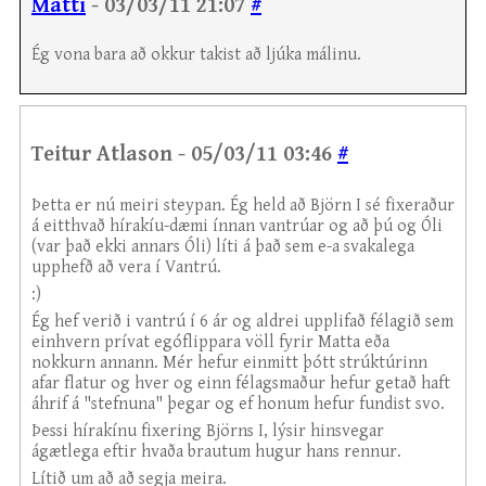
Matti
- 03/03/11 21:07
#
Ég vona bara að okkur takist að ljúka málinu.
Teitur Atlason - 05/03/11 03:46
#
Þetta er nú meiri steypan. Ég held að Björn I sé fixeraður
á eitthvað hírakíu-dæmi ínnan vantrúar og að þú og Óli
(var það ekki annars Óli) líti á það sem e-a svakalega
upphefð að vera í Vantrú.
:)
Ég hef verið i vantrú í 6 ár og aldrei upplifað félagið sem
einhvern prívat egóflippara völl fyrir Matta eða
nokkurn annann. Mér hefur einmitt þótt strúktúrinn
afar flatur og hver og einn félagsmaður hefur getað haft
áhrif á "stefnuna" þegar og ef honum hefur fundist svo.
Þessi hírakínu fixering Björns I, lýsir hinsvegar
ágætlega eftir hvaða brautum hugur hans rennur.
Lítið um að að segja meira.