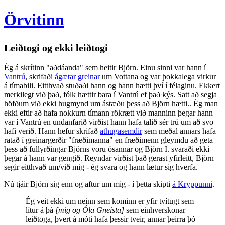
Örvitinn
Leiðtogi og ekki leiðtogi
Ég á skrítinn "aðdáanda" sem heitir Björn. Einu sinni var hann í
Vantrú
, skrifaði
ágætar greinar
um Vottana og var þokkalega virkur
á tímabili. Eitthvað stuðaði hann og hann hætti því í félaginu. Ekkert
merkilegt við það, fólk hættir bara í Vantrú ef það kýs. Satt að segja
höfðum við ekki hugmynd um ástæðu þess að Björn hætti.. Ég man
ekki eftir að hafa nokkurn tímann rökrætt við manninn þegar hann
var í Vantrú en undanfarið virðist hann hafa talið sér trú um að svo
hafi verið. Hann hefur skrifað
athugasemdir
sem meðal annars hafa
ratað í greinargerðir "fræðimanna" en fræðimenn gleymdu að geta
þess að fullyrðingar Björns voru ósannar og Björn I. svaraði ekki
þegar á hann var gengið. Reyndar virðist það gerast yfirleitt, Björn
segir eitthvað um/við mig - ég svara og hann lætur sig hverfa.
Nú tjáir Björn sig enn og aftur um mig - í þetta skipti
á Kryppunni
.
Ég veit ekki um neinn sem kominn er yfir tvítugt sem
lítur á þá
[mig og Óla Gneista]
sem einhverskonar
leiðtoga, þvert á móti hafa þessir tveir, annar þeirra þó