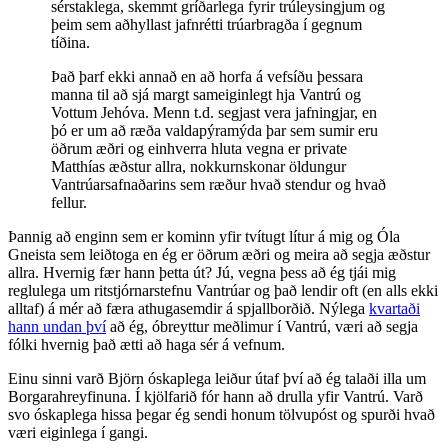
sérstaklega, skemmt gríðarlega fyrir trúleysingjum og
þeim sem aðhyllast jafnrétti trúarbragða í gegnum
tíðina.
Það þarf ekki annað en að horfa á vefsíðu þessara
manna til að sjá margt sameiginlegt hja Vantrú og
Vottum Jehóva. Menn t.d. segjast vera jafningjar, en
þó er um að ræða valdapýramýda þar sem sumir eru
öðrum æðri og einhverra hluta vegna er private
Matthías æðstur allra, nokkurnskonar öldungur
Vantrúarsafnaðarins sem ræður hvað stendur og hvað
fellur.
Þannig að enginn sem er kominn yfir tvítugt lítur á mig og Óla
Gneista sem leiðtoga en ég er öðrum æðri og meira að segja æðstur
allra. Hvernig fær hann þetta út? Jú, vegna þess að ég tjái mig
reglulega um ritstjórnarstefnu Vantrúar og það lendir oft (en alls ekki
alltaf) á mér að færa athugasemdir á spjallborðið. Nýlega
kvartaði
hann undan því
að ég, óbreyttur meðlimur í Vantrú, væri að segja
fólki hvernig það ætti að haga sér á vefnum.
Einu sinni varð Björn óskaplega leiður útaf því að ég talaði illa um
Borgarahreyfinuna. Í kjölfarið fór hann að drulla yfir Vantrú. Varð
svo óskaplega hissa þegar ég sendi honum tölvupóst og spurði hvað
væri eiginlega í gangi.