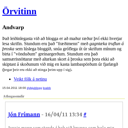
Örvitinn
Andvarp
Það leiðinlegasta við að blogga er að maður ræður því ekki hverjar
lesa skrifin. Stundum eru það "fræðimenn" með
gagntæka truflun á
þroska
sem lúslega bloggið, snúa gróflega út úr skrifum mínum og
birta í "vönduðum" greinargerðum. Stundum eru það
samsærisnöttarar með altækan skort á þroska sem þora ekki að
skiptast á skoðunum við mig en kasta lambaspörðum úr fjarlægð
.
(þegar þeir eru ekki að stinga þeim upp í sig)
Veikt fólk á netinu
15.04.2011 18:00
dylgjublogg
kvabb
Athugasemdir
Jón Frímann
- 16/04/11 13:34
#