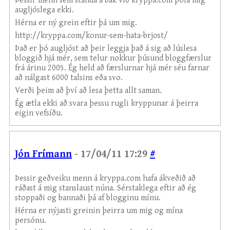
Þessir menn sem standa á bak við kryppa.com þola mig
augljóslega ekki.
Hérna er ný grein eftir þá um mig.
http://kryppa.com/konur-sem-hata-brjost/
Það er þó augljóst að þeir leggja það á sig að lúslesa
bloggið hjá mér, sem telur nokkur þúsund bloggfærslur
frá árinu 2005. Ég held að færslurnar hjá mér séu farnar
að nálgast 6000 talsins eða svo.
Verði þeim að því að lesa þetta allt saman.
Ég ætla ekki að svara þessu rugli kryppunar á þeirra
eigin vefsíðu.
Jón Frímann
- 17/04/11 17:29
#
Þessir geðveiku menn á kryppa.com hafa ákveðið að
ráðast á mig stanslaust núna. Sérstaklega eftir að ég
stoppaði og bannaði þá af blogginu mínu.
Hérna er nýjasti greinin þeirra um mig og mína
persónu.