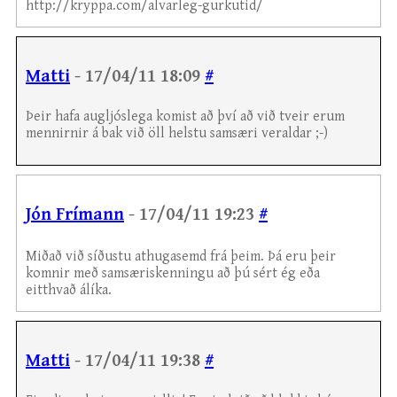
http://kryppa.com/alvarleg-gurkutid/
Matti
- 17/04/11 18:09
#
Þeir hafa augljóslega komist að því að við tveir erum
mennirnir á bak við öll helstu samsæri veraldar ;-)
Jón Frímann
- 17/04/11 19:23
#
Miðað við síðustu athugasemd frá þeim. Þá eru þeir
komnir með samsæriskenningu að þú sért ég eða
eitthvað álíka.
Matti
- 17/04/11 19:38
#