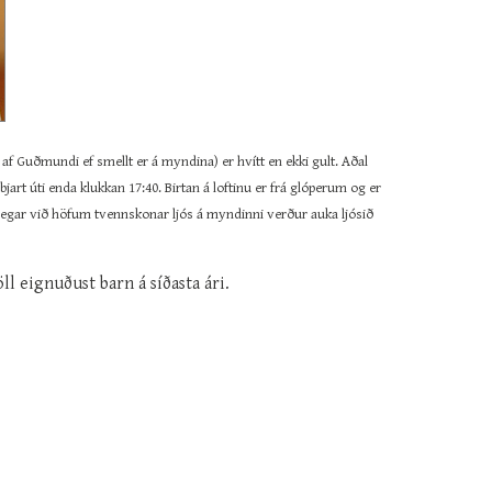
 af Guðmundi ef smellt er á myndina) er hvítt en ekki gult. Aðal
art úti enda klukkan 17:40. Birtan á loftinu er frá glóperum og er
þegar við höfum tvennskonar ljós á myndinni verður auka ljósið
ll eignuðust barn á síðasta ári.