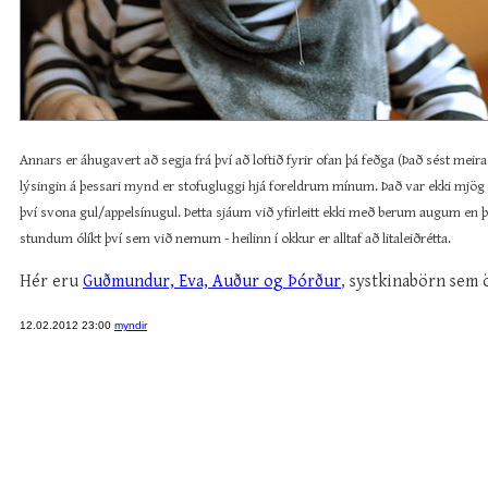
Annars er áhugavert að segja frá því að loftið fyrir ofan þá feðga (Það sést meira
lýsingin á þessari mynd er stofugluggi hjá foreldrum mínum. Það var ekki mjög bj
því svona gul/appelsínugul. Þetta sjáum við yfirleitt ekki með berum augum en 
stundum ólíkt því sem við nemum - heilinn í okkur er alltaf að litaleiðrétta.
Hér eru
Guðmundur, Eva, Auður og Þórður
, systkinabörn sem ö
12.02.2012 23:00
myndir