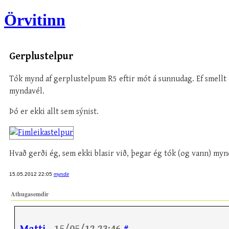
Örvitinn
Gerplustelpur
Tók mynd af gerplustelpum R5 eftir mót á sunnudag. Ef smellt 
myndavél.
Þó er ekki allt sem sýnist.
Hvað gerði ég, sem ekki blasir við, þegar ég tók (og vann) myn
15.05.2012 22:05
myndir
Athugasemdir