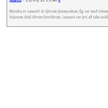
Matti
- 15/05/12 23:46
#
Myndin er samsett úr fjórum ljósmyndum. Ég var með 50mm l
hópnum útaf öðrum foreldrum. Lausnin var því að taka nok