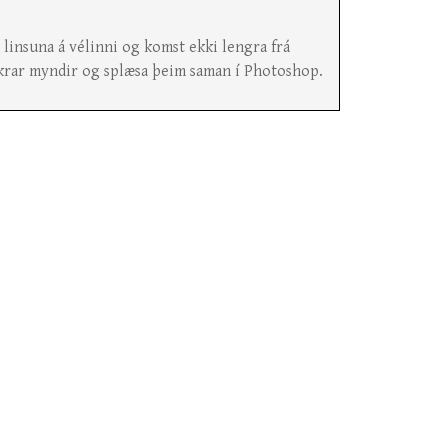
insuna á vélinni og komst ekki lengra frá
krar myndir og splæsa þeim saman í Photoshop.