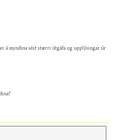
er á myndina sést stærri útgáfa og upplýsingar úr
dina?