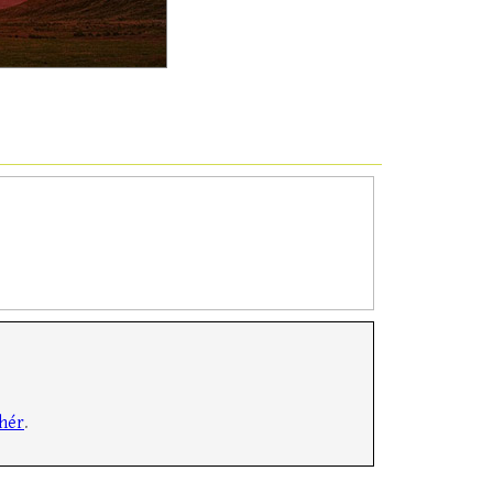
hér
.