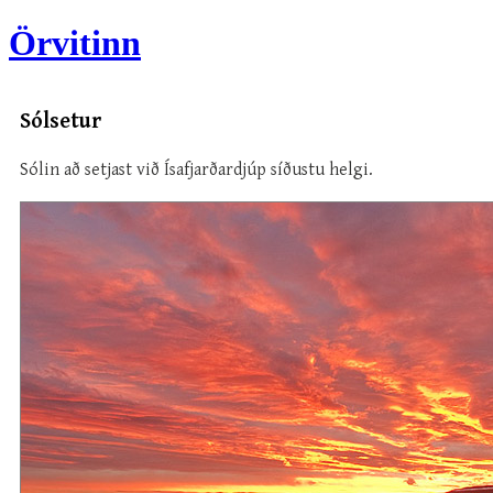
Örvitinn
Sólsetur
Sólin að setjast við Ísafjarðardjúp síðustu helgi.