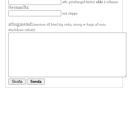
ath. póstfangið birtist
ekki
á síðunni
Heimasíða:
má sleppa
athugasemd:
(næstum öll html tög virka, einnig er hægt að nota
Markdown rithátt)