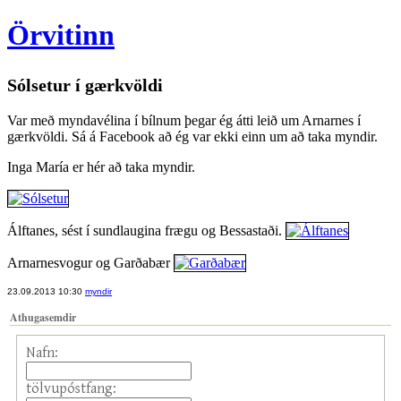
Örvitinn
Sólsetur í gærkvöldi
Var með myndavélina í bílnum þegar ég átti leið um Arnarnes í
gærkvöldi. Sá á Facebook að ég var ekki einn um að taka myndir.
Inga María er hér að taka myndir.
Álftanes, sést í sundlaugina frægu og Bessastaði.
Arnarnesvogur og Garðabær
23.09.2013 10:30
myndir
Athugasemdir
Nafn:
tölvupóstfang: