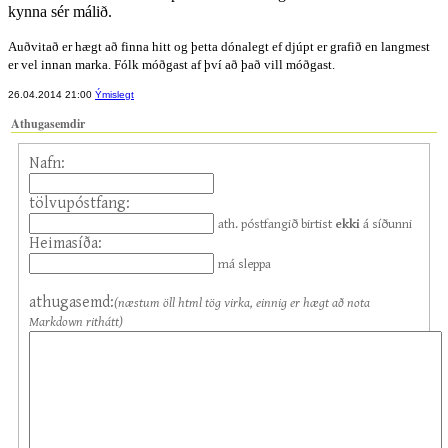
kynna sér málið.
Auðvitað er hægt að finna hitt og þetta dónalegt ef djúpt er grafið en langmest
er vel innan marka. Fólk móðgast af því að það vill móðgast.
26.04.2014 21:00
Ýmislegt
Athugasemdir
Nafn:
tölvupóstfang:
ath. póstfangið birtist
ekki
á síðunni
Heimasíða:
má sleppa
athugasemd:
(næstum öll html tög virka, einnig er hægt að nota
Markdown rithátt)