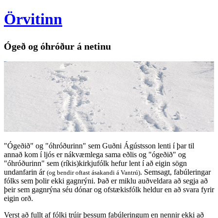
Örvitinn
Ógeð og óhróður á netinu
"Ógeðið" og "óhróðurinn" sem Guðni Ágústsson lenti í þar til
annað kom í ljós er nákvæmlega sama eðlis og "ógeðið" og
"óhróðurinn" sem (ríkis)kirkjufólk hefur lent í að eigin sögn
undanfarin ár
. Semsagt, fabúleringar
(og bendir oftast ásakandi á Vantrú)
fólks sem þolir ekki gagnrýni. Það er miklu auðveldara að segja að
þeir sem gagnrýna séu dónar og ofstækisfólk heldur en að svara fyrir
eigin orð.
Verst að fullt af fólki trúir þessum fabúleringum en nennir ekki að