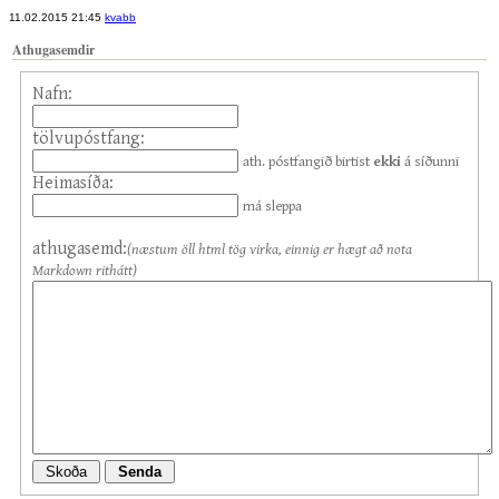
11.02.2015 21:45
kvabb
Athugasemdir
Nafn:
tölvupóstfang:
ath. póstfangið birtist
ekki
á síðunni
Heimasíða:
má sleppa
athugasemd:
(næstum öll html tög virka, einnig er hægt að nota
Markdown rithátt)