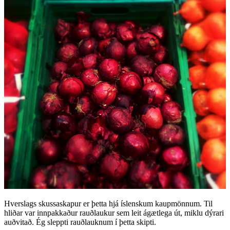
Hverslags skussaskapur er þetta hjá íslenskum kaupmönnum. Til
hliðar var innpakkaður rauðlaukur sem leit ágætlega út, miklu dýrari
auðvitað. Ég sleppti rauðlauknum í þetta skipti.