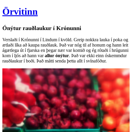
Örvitinn
Ónýtur rauðlaukur í Krónunni
Verslaði í Krónunni í Lindum í kvöld. Greip nokkra lauka í poka og
ætlaði líka að kaupa rauðlauk. Það var nóg til af honum og hann leit
ágætlega út í fjarska en þegar nær var komið og ég rótaði í hrúgunni
kom í ljós að hann var
allur ónýtur
. Það var ekki einn óskemmdur
rauðlaukur í boði. Það mátti senda þetta allt í svínafóður.