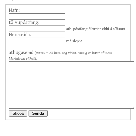
Nafn:
tölvupóstfang:
ath. póstfangið birtist
ekki
á síðunni
Heimasíða:
má sleppa
athugasemd:
(næstum öll html tög virka, einnig er hægt að nota
Markdown rithátt)