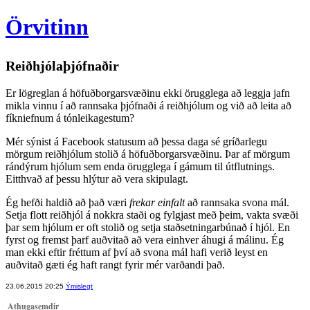
Örvitinn
Reiðhjólaþjófnaðir
Er lögreglan á höfuðborgarsvæðinu ekki örugglega að leggja jafn
mikla vinnu í að rannsaka þjófnaði á reiðhjólum og við að leita að
fíkniefnum á tónleikagestum?
Mér sýnist á Facebook statusum að þessa daga sé gríðarlegu
mörgum reiðhjólum stolið á höfuðborgarsvæðinu. Þar af mörgum
rándýrum hjólum sem enda örugglega í gámum til útflutnings.
Eitthvað af þessu hlýtur að vera skipulagt.
Ég hefði haldið að það væri
frekar einfalt
að rannsaka svona mál.
Setja flott reiðhjól á nokkra staði og fylgjast með þeim, vakta svæði
þar sem hjólum er oft stolið og setja staðsetningarbúnað í hjól. En
fyrst og fremst þarf auðvitað að vera einhver áhugi á málinu. Ég
man ekki eftir fréttum af því að svona mál hafi verið leyst en
auðvitað gæti ég haft rangt fyrir mér varðandi það.
23.06.2015 20:25
Ýmislegt
Athugasemdir