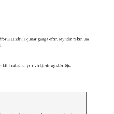
aráform Landsvirkjunar ganga eftir. Myndin tekin um
i.
killi náttúru fyrir virkjanir og stóriðju.