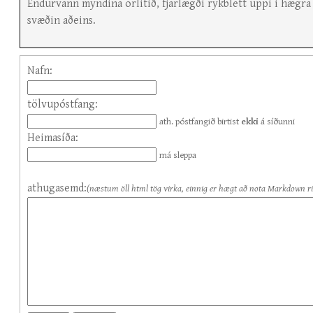
Endurvann myndina örlítið, fjarlægði rykblett uppi í hægra 
svæðin aðeins.
Nafn:
tölvupóstfang:
ath. póstfangið birtist
ekki
á síðunni
Heimasíða:
má sleppa
athugasemd:
(næstum öll html tög virka, einnig er hægt að nota Markdown ri