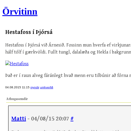
Örvitinn
Hestafoss í Þjórsá
Hestafoss í Þjórsá við Árnesið. Fossinn mun hverfa ef virkjun
hálf tólf í gærkvöldi. Fullt tungl, dalalæða og Hekla í bakgrunn
Það er í raun alveg fáránlegt hvað menn eru tilbúnir að fórna mi
04.08.2015 11:15
myndir
umhverfið
Athugasemdir
Matti
- 04/08/15 20:07
#