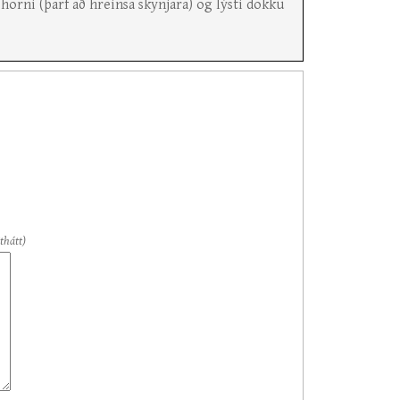
horni (þarf að hreinsa skynjara) og lýsti dökku
thátt)