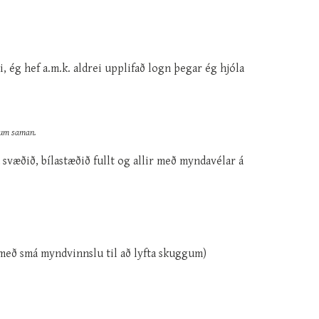
, ég hef a.m.k. aldrei upplifað logn þegar ég hjóla
uðum saman.
á svæðið, bílastæðið fullt og allir með myndavélar á
með smá myndvinnslu til að lyfta skuggum)