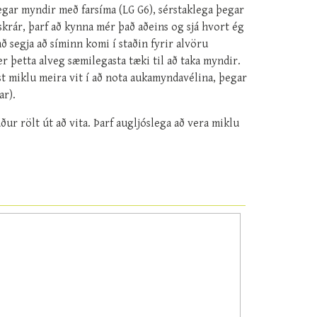
gar myndir með farsíma (LG G6), sérstaklega þegar
skrár, þarf að kynna mér það aðeins og sjá hvort ég
 segja að síminn komi í staðin fyrir alvöru
r þetta alveg sæmilegasta tæki til að taka myndir.
nst miklu meira vit í að nota aukamyndavélina, þegar
ar).
ur rölt út að vita. Þarf augljóslega að vera miklu