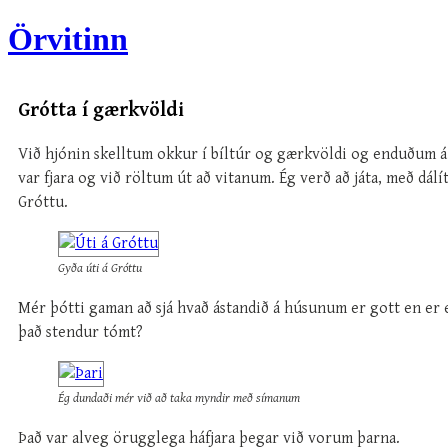
Örvitinn
Grótta í gærkvöldi
Við hjónin skelltum okkur í bíltúr og gærkvöldi og enduðum á
var fjara og við röltum út að vitanum. Ég verð að játa, með dálít
Gróttu.
Gyða úti á Gróttu
Mér þótti gaman að sjá hvað ástandið á húsunum er gott en er e
það stendur tómt?
Ég dundaði mér við að taka myndir með símanum
Það var alveg örugglega háfjara þegar við vorum þarna.