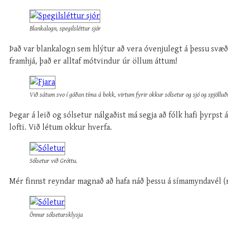
Blankalogn, spegilsléttur sjór
Það var blankalogn sem hlýtur að vera óvenjulegt á þessu svæði
framhjá, það er alltaf mótvindur úr öllum áttum!
Við sátum svo í góðan tíma á bekk, virtum fyrir okkur sólsetur og sjó og spjöll
Þegar á leið og sólsetur nálgaðist má segja að fólk hafi þyrpst 
lofti. Við létum okkur hverfa.
Sólsetur við Gróttu.
Mér finnst reyndar magnað að hafa náð þessu á símamyndavél (
Önnur sólsetursklysja