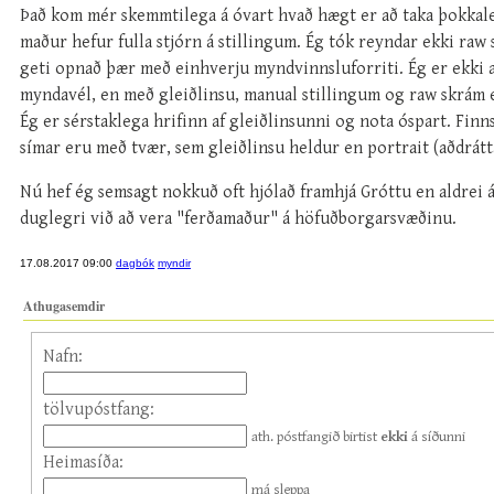
Það kom mér skemmtilega á óvart hvað hægt er að taka þokkale
maður hefur fulla stjórn á stillingum. Ég tók reyndar ekki raw 
geti opnað þær með einhverju myndvinnsluforriti. Ég er ekki að
myndavél, en með gleiðlinsu, manual stillingum og raw skrám e
Ég er sérstaklega hrifinn af gleiðlinsunni og nota óspart. Fin
símar eru með tvær, sem gleiðlinsu heldur en portrait (aðdrátt
Nú hef ég semsagt nokkuð oft hjólað framhjá Gróttu en aldrei áð
duglegri við að vera "ferðamaður" á höfuðborgarsvæðinu.
17.08.2017 09:00
dagbók
myndir
Athugasemdir
Nafn:
tölvupóstfang:
ath. póstfangið birtist
ekki
á síðunni
Heimasíða:
má sleppa