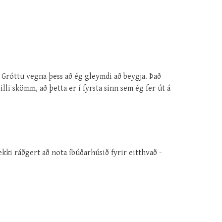
 Gróttu vegna þess að ég gleymdi að beygja. Það
illi skömm, að þetta er í fyrsta sinn sem ég fer út á
kki ráðgert að nota íbúðarhúsið fyrir eitthvað -