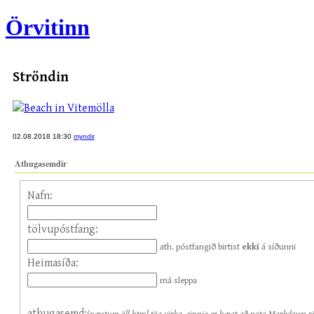
Örvitinn
Ströndin
02.08.2018 18:30
myndir
Athugasemdir
Nafn:
tölvupóstfang:
ath. póstfangið birtist
ekki
á síðunni
Heimasíða:
má sleppa
athugasemd: