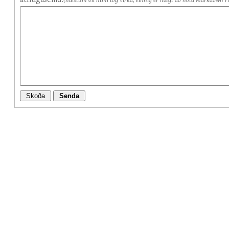
(næstum öll html tög virka, einnig er hægt að nota Markdown ri