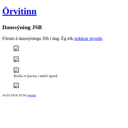
Örvitinn
Danssýning JSB
Fórum á danssýningu JSb í dag. Ég tók
nokkrar myndir
.
Kolla er þarna í miðri mynd,
24.03.2019 20:50
myndir