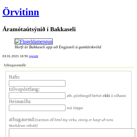
Örvitinn
Áramótaútsýnið í Bakkaseli
Horft úr Bakkaseli upp að Engjaseli á gamlárskvöld
03.01.2021 16:50
myndir
Athugasemdir
Nafn:
tölvupóstfang:
ath. póstfangið birtist
ekki
á síðunni
Heimasíða:
má sleppa
athugasemd:
(næstum öll html tög virka, einnig er hægt að nota
Markdown rithátt)