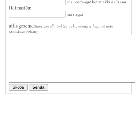
ath. póstfangið birtist
ekki
á síðunni
Heimasíða:
má sleppa
athugasemd:
(næstum öll html tög virka, einnig er hægt að nota
Markdown rithátt)