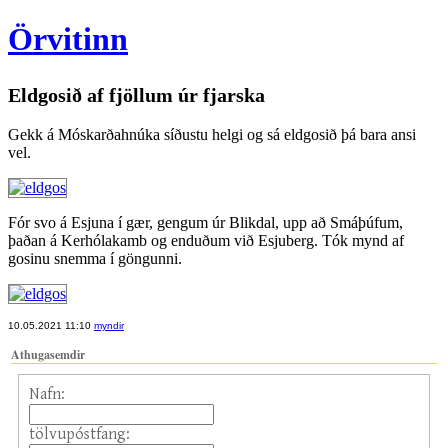
Örvitinn
Eldgosið af fjöllum úr fjarska
Gekk á Móskarðahnúka síðustu helgi og sá eldgosið þá bara ansi
vel.
Fór svo á Esjuna í gær, gengum úr Blikdal, upp að Smáþúfum,
þaðan á Kerhólakamb og enduðum við Esjuberg. Tók mynd af
gosinu snemma í göngunni.
10.05.2021 11:10
myndir
Athugasemdir
Nafn:
tölvupóstfang: