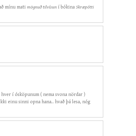
r að mínu mati
mögnuð tilvísun
í bókina
Skræpótti
i, hver í ósköpunum ( nema svona nördar )
kki einu sinni opna hana.. hvað þá lesa, nóg