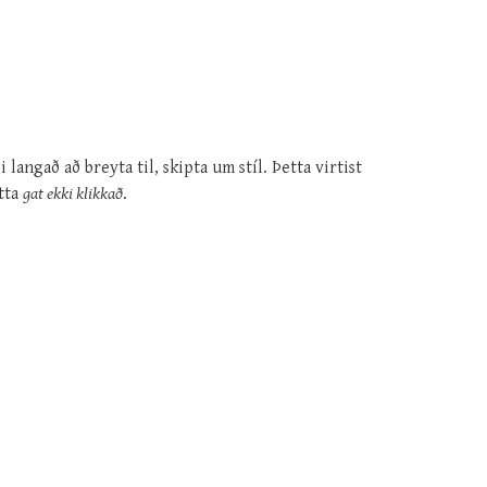
angað að breyta til, skipta um stíl. Þetta virtist
tta
gat ekki klikkað
.