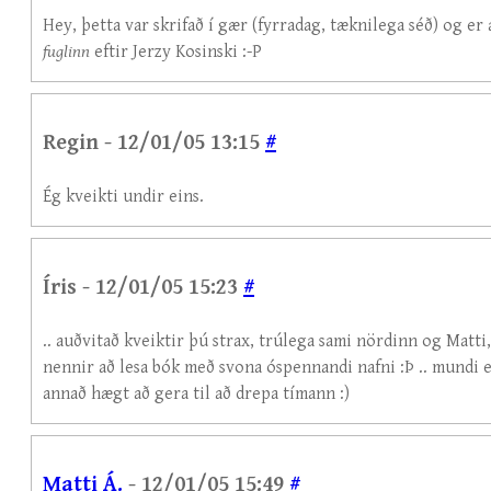
Hey, þetta var skrifað í gær (fyrradag, tæknilega séð) og e
fuglinn
eftir Jerzy Kosinski :-P
Regin - 12/01/05 13:15
#
Ég kveikti undir eins.
Íris - 12/01/05 15:23
#
.. auðvitað kveiktir þú strax, trúlega sami nördinn og Matt
nennir að lesa bók með svona óspennandi nafni :Þ .. mundi e
annað hægt að gera til að drepa tímann :)
Matti Á.
- 12/01/05 15:49
#