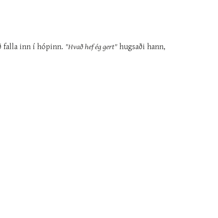
 falla inn í hópinn.
"Hvað hef ég gert"
hugsaði hann,