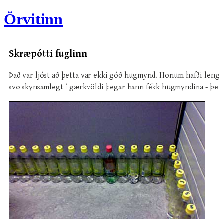
Örvitinn
Skræpótti fuglinn
Það var ljóst að þetta var ekki góð hugmynd. Honum hafði lengi l
svo skynsamlegt í gærkvöldi þegar hann fékk hugmyndina - þe