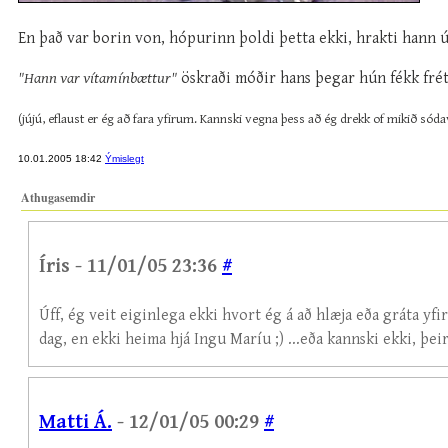
En það var borin von, hópurinn þoldi þetta ekki, hrakti hann út 
"Hann var vítamínbættur"
öskraði móðir hans þegar hún fékk fré
(jújú, eflaust er ég að fara yfirum. Kannski vegna þess að ég drekk of mikið sóda
10.01.2005 18:42
Ýmislegt
Athugasemdir
Íris - 11/01/05 23:36
#
Úff, ég veit eiginlega ekki hvort ég á að hlæja eða gráta yfir
dag, en ekki heima hjá Ingu Maríu ;) ...eða kannski ekki, þei
Matti Á.
- 12/01/05 00:29
#