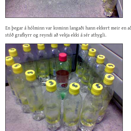
En þegar á hólminn var kominn langaði hann ekkert meir en að
stóð grafkyrr og reyndi að vekja ekki á sér athygli.