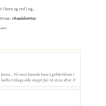
í horn og reif í sig..
ttirnar,
vítamínbættur
.
vatn.)
 þessu... Þú varst kannski bara á geðdeildinni í
r hefðu trúlega ekki sleppt þér út strax aftur :P