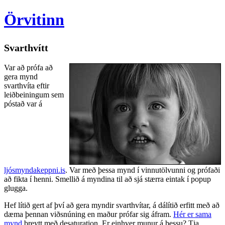
Örvitinn
Svarthvítt
Var að prófa að
gera mynd
svarthvíta eftir
leiðbeiningum sem
póstað var á
ljósmyndakeppni.is
. Var með þessa mynd í vinnutölvunni og prófaði
að fikta í henni. Smellið á myndina til að sjá stærra eintak í popup
glugga.
Hef lítið gert af því að gera myndir svarthvítar, á dálítið erfitt með að
dæma þennan viðsnúning en maður prófar sig áfram.
Hér er sama
mynd
breytt með desaturation. Er einhver munur á þessu? Tja,