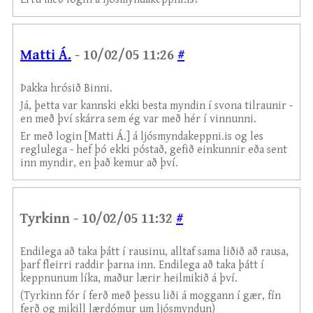
Matti Á.
- 10/02/05 11:26
#
Þakka hrósið Binni.
Já, þetta var kannski ekki besta myndin í svona tilraunir -
en með því skárra sem ég var með hér í vinnunni.
Er með login [Matti Á.] á ljósmyndakeppni.is og les
reglulega - hef þó ekki póstað, gefið einkunnir eða sent
inn myndir, en það kemur að því.
Tyrkinn - 10/02/05 11:32
#
Endilega að taka þátt í rausinu, alltaf sama liðið að rausa,
þarf fleirri raddir þarna inn. Endilega að taka þátt í
keppnunum líka, maður lærir heilmikið á því.
(Tyrkinn fór í ferð með þessu liði á moggann í gær, fín
ferð og mikill lærdómur um ljósmyndun)