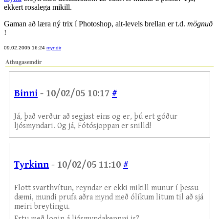
ekkert rosalega mikill.
Gaman að læra ný trix í Photoshop, alt-levels brellan er t.d.
mögnuð
!
09.02.2005 16:24
myndir
Athugasemdir
Binni
- 10/02/05 10:17
#
Já, það verður að segjast eins og er, þú ert góður
ljósmyndari. Og já, Fótósjoppan er snilld!
Tyrkinn
- 10/02/05 11:10
#
Flott svarthvítun, reyndar er ekki mikill munur í þessu
dæmi, mundi prufa aðra mynd með ólíkum litum til að sjá
meiri breytingu.
Ertu með login á ljósmyndakeppni.is?