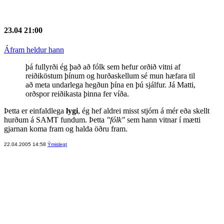
23.04 21:00
Áfram heldur hann
þá fullyrði ég það að fólk sem hefur orðið vitni af
reiðiköstum þínum og hurðaskellum sé mun hæfara til
að meta undarlega hegðun þína en þú sjálfur. Já Matti,
orðspor reiðikasta þinna fer víða.
Þetta er einfaldlega
lygi
, ég hef aldrei misst stjórn á mér eða skellt
hurðum á SAMT fundum. Þetta
"fólk"
sem hann vitnar í mætti
gjarnan koma fram og halda öðru fram.
22.04.2005 14:58
Ýmislegt