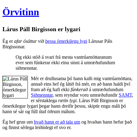
Örvitinn
Lárus Páll Birgisson er lygari
Ég er
afar ósáttur
við
þessa ómerkilegu lygi
Lárusar Páls
Birgissonar.
Og ekki stóð á svari frá mesta vantrúarnöttaranum
ever sem fúnkerar ekki einu sinni á umræðufundum
siðmenntar.
Mér er drullusama þó hann kalli mig vantrúarnöttara,
annað eins hef ég látið frá mér, en að hann haldi því
fram að ég hafi ekki
fúnkerað
á umræðufundum
Siðmenntar
, sem reyndar voru umræðufundir
SAMT
,
er sérstaklega
rætin lygi
. Lárus Páll Birgisson er
ómerkilegur lygari þegar hann dreifir þessu, skiptir engu máli þó
hann sé sár og fúll útaf öðrum málum.
Ég hef grun um
hvað hann er að tala um
og hvaðan hann hefur það
og finnst sérlega leiðinlegt ef svo er.