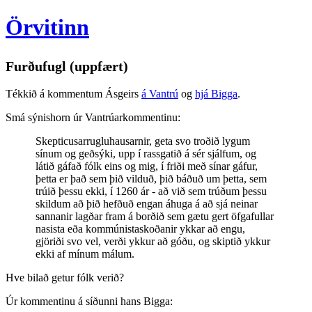
Örvitinn
Furðufugl (uppfært)
Tékkið á kommentum Ásgeirs
á Vantrú
og
hjá Bigga
.
Smá sýnishorn úr Vantrúarkommentinu:
Skepticusarrugluhausarnir, geta svo troðið lygum
sínum og geðsýki, upp í rassgatið á sér sjálfum, og
látið gáfað fólk eins og mig, í friði með sínar gáfur,
þetta er það sem þið vilduð, þið báðuð um þetta, sem
trúið þessu ekki, í 1260 ár - að við sem trúðum þessu
skildum að þið hefðuð engan áhuga á að sjá neinar
sannanir lagðar fram á borðið sem gætu gert öfgafullar
nasista eða kommúnistaskoðanir ykkar að engu,
gjöriði svo vel, verði ykkur að góðu, og skiptið ykkur
ekki af mínum málum.
Hve bilað getur fólk verið?
Úr kommentinu á síðunni hans Bigga: