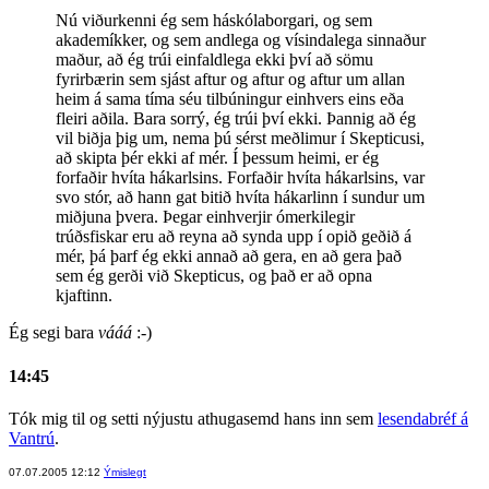
Nú viðurkenni ég sem háskólaborgari, og sem
akademíkker, og sem andlega og vísindalega sinnaður
maður, að ég trúi einfaldlega ekki því að sömu
fyrirbærin sem sjást aftur og aftur og aftur um allan
heim á sama tíma séu tilbúningur einhvers eins eða
fleiri aðila. Bara sorrý, ég trúi því ekki. Þannig að ég
vil biðja þig um, nema þú sérst meðlimur í Skepticusi,
að skipta þér ekki af mér. Í þessum heimi, er ég
forfaðir hvíta hákarlsins. Forfaðir hvíta hákarlsins, var
svo stór, að hann gat bitið hvíta hákarlinn í sundur um
miðjuna þvera. Þegar einhverjir ómerkilegir
trúðsfiskar eru að reyna að synda upp í opið geðið á
mér, þá þarf ég ekki annað að gera, en að gera það
sem ég gerði við Skepticus, og það er að opna
kjaftinn.
Ég segi bara
vááá
:-)
14:45
Tók mig til og setti nýjustu athugasemd hans inn sem
lesendabréf á
Vantrú
.
07.07.2005 12:12
Ýmislegt