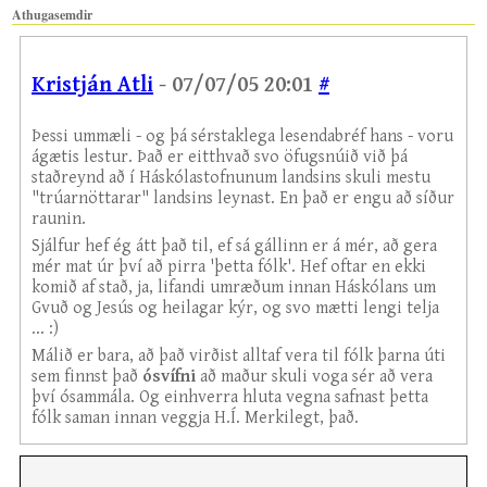
Athugasemdir
Kristján Atli
- 07/07/05 20:01
#
Þessi ummæli - og þá sérstaklega lesendabréf hans - voru
ágætis lestur. Það er eitthvað svo öfugsnúið við þá
staðreynd að í Háskólastofnunum landsins skuli mestu
"trúarnöttarar" landsins leynast. En það er engu að síður
raunin.
Sjálfur hef ég átt það til, ef sá gállinn er á mér, að gera
mér mat úr því að pirra 'þetta fólk'. Hef oftar en ekki
komið af stað, ja, lifandi umræðum innan Háskólans um
Gvuð og Jesús og heilagar kýr, og svo mætti lengi telja
... :)
Málið er bara, að það virðist alltaf vera til fólk þarna úti
sem finnst það
ósvífni
að maður skuli voga sér að vera
því ósammála. Og einhverra hluta vegna safnast þetta
fólk saman innan veggja H.Í. Merkilegt, það.