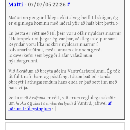
Matti
- 07/07/05 22:26
#
Maðurinn gengur líklega ekki alveg heill til skógar, ég
er eiginlega kominn með móral yfir að hafa birt þetta :-|
En þetta er rétt með HÍ, þeir voru ófáir nýaldarsinnarnir
í Heimspekinni þegar ég var þar, aðallega stelpur samt.
Reyndar voru líka nokkrir nýaldarsinnarnir í
tölvunarfræðinni, meðal annars einn sem gerði
lokaverkefni sem byggði á afar vafasömum
nýaldargrunni.
Við ákváðum að breyta aðeins Vantrúarfærslunni. Ég tók
út fullt nafn hans og póstfang. Látum það þó standa
óbreytt í athugasemdum hans enda er það sett inn með
hans vilja.
Þetta með
ósvífnina
er rétt, við erum reglulega sakaðir
um
hroka
og
skort á umburðarlyndi
á Vantrú, jafnvel
af
öðrum trúleysingjum
:-|