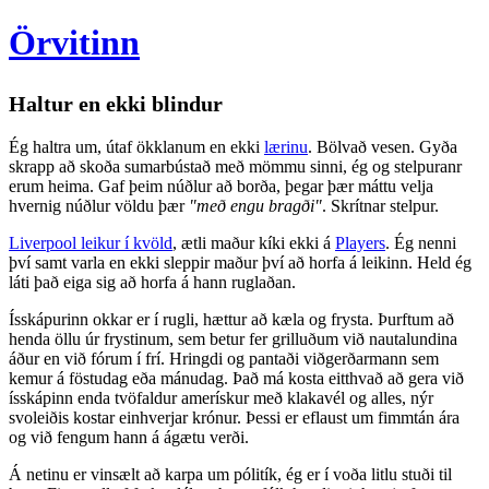
Örvitinn
Haltur en ekki blindur
Ég haltra um, útaf ökklanum en ekki
lærinu
. Bölvað vesen. Gyða
skrapp að skoða sumarbústað með mömmu sinni, ég og stelpuranr
erum heima. Gaf þeim núðlur að borða, þegar þær máttu velja
hvernig núðlur völdu þær
"með engu bragði"
. Skrítnar stelpur.
Liverpool leikur í kvöld
, ætli maður kíki ekki á
Players
. Ég nenni
því samt varla en ekki sleppir maður því að horfa á leikinn. Held ég
láti það eiga sig að horfa á hann ruglaðan.
Ísskápurinn okkar er í rugli, hættur að kæla og frysta. Þurftum að
henda öllu úr frystinum, sem betur fer grilluðum við nautalundina
áður en við fórum í frí. Hringdi og pantaði viðgerðarmann sem
kemur á föstudag eða mánudag. Það má kosta eitthvað að gera við
ísskápinn enda tvöfaldur amerískur með klakavél og alles, nýr
svoleiðis kostar einhverjar krónur. Þessi er eflaust um fimmtán ára
og við fengum hann á ágætu verði.
Á netinu er vinsælt að karpa um pólitík, ég er í voða litlu stuði til