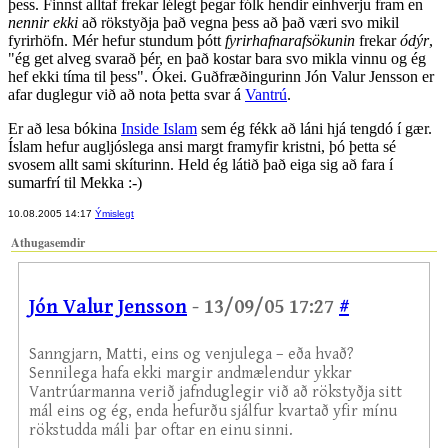
þess. Finnst alltaf frekar lélegt þegar fólk hendir einhverju fram en
nennir ekki
að rökstyðja það vegna þess að það væri svo mikil
fyrirhöfn. Mér hefur stundum þótt
fyrirhafnarafsökunin
frekar
ódýr
,
"ég get alveg svarað þér, en það kostar bara svo mikla vinnu og ég
hef ekki tíma til þess". Ókei. Guðfræðingurinn Jón Valur Jensson er
afar duglegur við að nota þetta svar á
Vantrú
.
Er að lesa bókina
Inside Islam
sem ég fékk að láni hjá tengdó í gær.
Íslam hefur augljóslega ansi margt framyfir kristni, þó þetta sé
svosem allt sami skíturinn. Held ég látið það eiga sig að fara í
sumarfrí til Mekka :-)
10.08.2005 14:17
Ýmislegt
Athugasemdir
Jón Valur Jensson
- 13/09/05 17:27
#
Sanngjarn, Matti, eins og venjulega – eða hvað?
Sennilega hafa ekki margir andmælendur ykkar
Vantrúarmanna verið jafnduglegir við að rökstyðja sitt
mál eins og ég, enda hefurðu sjálfur kvartað yfir mínu
rökstudda máli þar oftar en einu sinni.