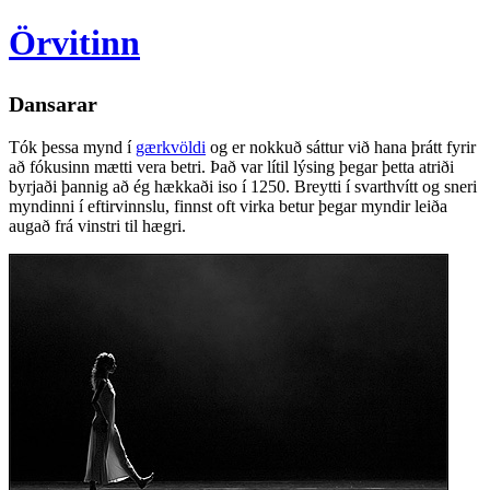
Örvitinn
Dansarar
Tók þessa mynd í
gærkvöldi
og er nokkuð sáttur við hana þrátt fyrir
að fókusinn mætti vera betri. Það var lítil lýsing þegar þetta atriði
byrjaði þannig að ég hækkaði iso í 1250. Breytti í svarthvítt og sneri
myndinni í eftirvinnslu, finnst oft virka betur þegar myndir leiða
augað frá vinstri til hægri.