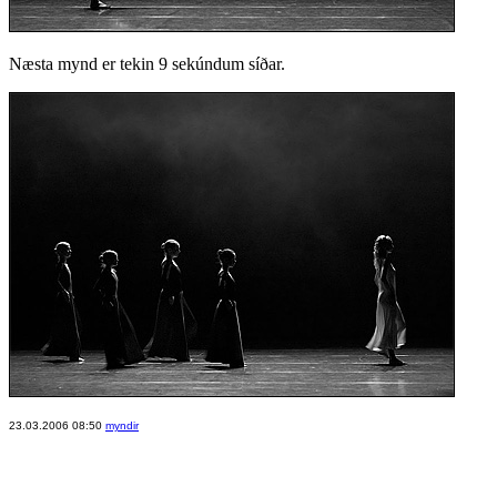
Næsta mynd er tekin 9 sekúndum síðar.
23.03.2006 08:50
myndir