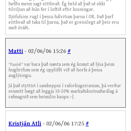
hefðu menn sagt eitthvað. Ég held að það sé ekki
tilviljun að hún fer í loftið eftir kosningar.
Djöfulsins rugl í þessu hálvitum þarna í OR. Það þarf
eitthvað að taka til þarna, það er greinilegt að þeir eru
með óráði.
Matti
- 02/06/06 15:26
#
"Fasísk"
var bara það næsta sem ég komst að lýsa þeim
hughrifum sem ég upplifði við að horfa á þessa
auglýsingu.
Já það styttist í samkeppni í raforkugeiranum, þá verður
einmitt hægt að leggja 10-20% markaðskostnaðarálag á
rafmagnið sem heimilin kaupa :-|
Kristján Atli
- 02/06/06 17:25
#