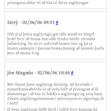
peningana okkar til að búa til dýrar auglýsingar.
Sirrý - 02/06/06 09:33
#
Ohh já sá þessa auglýsingu gat ekki annað en hlegið
þrátt fyrir að finnas hún ekki fyndin heldir yfirmáta
hallærisleg. En nú er auðvitað komin Júní og þá er
komin samkepni í þessum bransa þannig að kannski þurfa
þeir að minna á sig.
Jón Magnús - 02/06/06 10:44
#
Mér fannst þessi auglýsing fáránleg. Að fyrirtæki í
einnotkunaraðstöðu sé að eyða fullt af peningum af fé
almennings í að búa til fokdýra auglýsingu og sýna hana
á bestu auglýsingatímunum í sjónvarpinu er algerlega út
í hött!
Ef þessi auglýsing hefði farið í loftið fyrir kosning þá