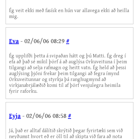
Ég veit ekki með fasísk en hún var allavega ekki að heilla
mig.
Eva
- 02/06/06 08:29
#
Ég upplifði þetta á svipaðan hátt og þú Matti. Ég dreg í
efa að það sé mikil þörf á að auglýsa Orkuveituna í þeim
tilgangi að selja rafmagn og heitt vatn. Ég held að þessi
auglýsing þjóni frekar þeim tilgangi að fegra ímynd
Orkuveitunnar og styrkja þá ranghugmynd að
virkjanabrjálæðið komi til af þörf venjulegra heimila
fyrir raforku.
Eyja
- 02/06/06 08:58
#
Já, það er alltaf dálítið skrýtið þegar fyrirtæki sem við
neyðumst hvort eð er öll til að skipta við fara að nota