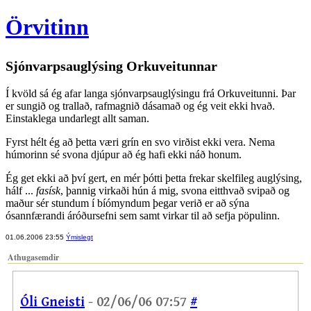
Örvitinn
Sjónvarpsauglýsing Orkuveitunnar
Í kvöld sá ég afar langa sjónvarpsauglýsingu frá Orkuveitunni. Þar
er sungið og trallað, rafmagnið dásamað og ég veit ekki hvað.
Einstaklega undarlegt allt saman.
Fyrst hélt ég að þetta væri grín en svo virðist ekki vera. Nema
húmorinn sé svona djúpur að ég hafi ekki náð honum.
Ég get ekki að því gert, en mér þótti þetta frekar skelfileg auglýsing,
hálf ...
fasísk
, þannig virkaði hún á mig, svona eitthvað svipað og
maður sér stundum í bíómyndum þegar verið er að sýna
ósannfærandi áróðursefni sem samt virkar til að sefja pöpulinn.
01.06.2006 23:55
Ýmislegt
Athugasemdir
Óli Gneisti
- 02/06/06 07:57
#