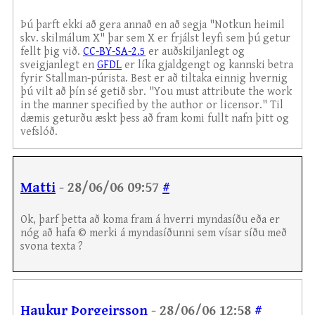
Þú þarft ekki að gera annað en að segja "Notkun heimil
skv. skilmálum X" þar sem X er frjálst leyfi sem þú getur
fellt þig við.
CC-BY-SA-2.5
er auðskiljanlegt og
sveigjanlegt en
GFDL
er líka gjaldgengt og kannski betra
fyrir Stallman-púrista. Best er að tiltaka einnig hvernig
þú vilt að þín sé getið sbr. "You must attribute the work
in the manner specified by the author or licensor." Til
dæmis geturðu æskt þess að fram komi fullt nafn þitt og
vefslóð.
Matti
- 28/06/06 09:57
#
Ok, þarf þetta að koma fram á hverri myndasíðu eða er
nóg að hafa © merki á myndasíðunni sem vísar síðu með
svona texta ?
Haukur Þorgeirsson
- 28/06/06 12:58
#