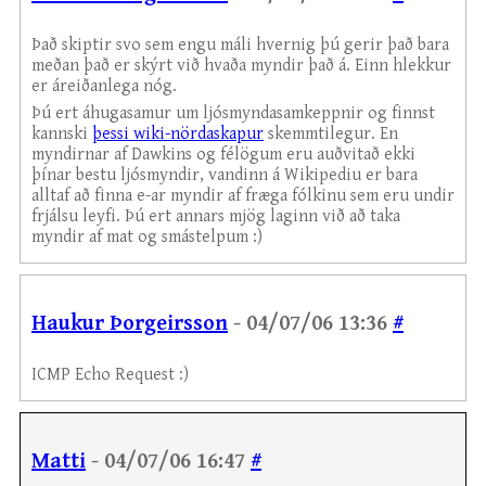
Það skiptir svo sem engu máli hvernig þú gerir það bara
meðan það er skýrt við hvaða myndir það á. Einn hlekkur
er áreiðanlega nóg.
Þú ert áhugasamur um ljósmyndasamkeppnir og finnst
kannski
þessi wiki-nördaskapur
skemmtilegur. En
myndirnar af Dawkins og félögum eru auðvitað ekki
þínar bestu ljósmyndir, vandinn á Wikipediu er bara
alltaf að finna e-ar myndir af fræga fólkinu sem eru undir
frjálsu leyfi. Þú ert annars mjög laginn við að taka
myndir af mat og smástelpum :)
Haukur Þorgeirsson
- 04/07/06 13:36
#
ICMP Echo Request :)
Matti
- 04/07/06 16:47
#