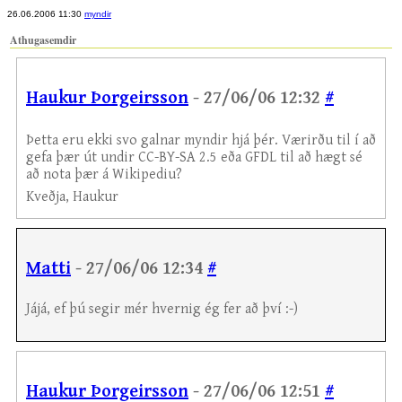
26.06.2006 11:30
myndir
Athugasemdir
Haukur Þorgeirsson
- 27/06/06 12:32
#
Þetta eru ekki svo galnar myndir hjá þér. Værirðu til í að
gefa þær út undir CC-BY-SA 2.5 eða GFDL til að hægt sé
að nota þær á Wikipediu?
Kveðja, Haukur
Matti
- 27/06/06 12:34
#
Jájá, ef þú segir mér hvernig ég fer að því :-)
Haukur Þorgeirsson
- 27/06/06 12:51
#