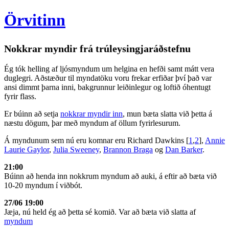
Örvitinn
Nokkrar myndir frá trúleysingjaráðstefnu
Ég tók helling af ljósmyndum um helgina en hefði samt mátt vera
duglegri. Aðstæður til myndatöku voru frekar erfiðar því það var
ansi dimmt þarna inni, bakgrunnur leiðinlegur og loftið óhentugt
fyrir flass.
Er búinn að setja
nokkrar myndir inn
, mun bæta slatta við þetta á
næstu dögum, þar með myndum af öllum fyrirlesurum.
Á myndunum sem nú eru komnar eru Richard Dawkins [
1
,
2
],
Annie
Laurie Gaylor
,
Julia Sweeney
,
Brannon Braga
og
Dan Barker
.
21:00
Búinn að henda inn nokkrum myndum að auki, á eftir að bæta við
10-20 myndum í viðbót.
27/06 19:00
Jæja, nú held ég að þetta sé komið. Var að bæta við slatta af
myndum