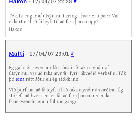
Hakon
- 17/04/07 22:28
#
Tókstu engar af útsýninu í kring - hvar eru þær? Var
ekkert mál að fá leyfi til að fara þarna upp?
Hakon
Matti
- 17/04/07 23:01
#
Ég gaf mér reyndar ekki tíma í að taka myndir af
útsýninu, var að taka myndir fyrir ákveðið verkefni. Tók
þó
eina
rétt áður en ég stökk inn.
Við þurftum að fá leyfi til að taka myndir á svæðinu. Ég
stórefa að hver sem er fái að fara þarna inn enda
framkvæmdir enn í fullum gangi.