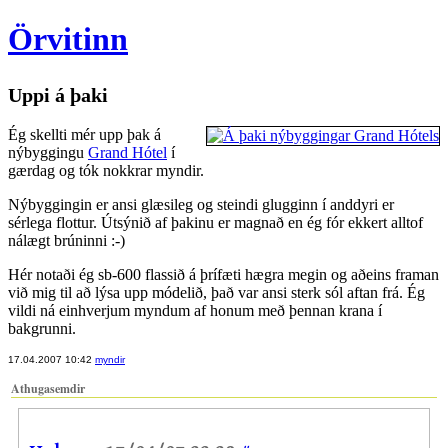
Örvitinn
Uppi á þaki
Ég skellti mér upp þak á
nýbyggingu
Grand Hótel
í
gærdag og tók nokkrar myndir.
Nýbyggingin er ansi glæsileg og steindi glugginn í anddyri er
sérlega flottur. Útsýnið af þakinu er magnað en ég fór ekkert alltof
nálægt brúninni :-)
Hér notaði ég sb-600 flassið á þrífæti hægra megin og aðeins framan
við mig til að lýsa upp módelið, það var ansi sterk sól aftan frá. Ég
vildi ná einhverjum myndum af honum með þennan krana í
bakgrunni.
17.04.2007 10:42
myndir
Athugasemdir