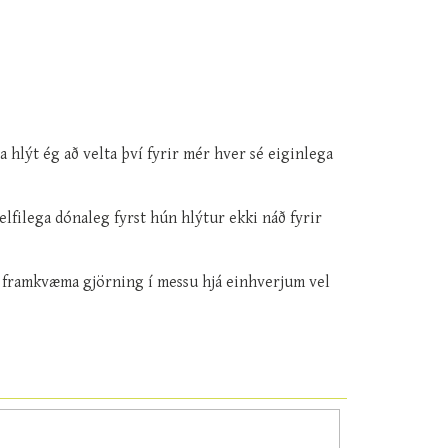
 hlýt ég að velta því fyrir mér hver sé eiginlega
elfilega dónaleg fyrst hún hlýtur ekki náð fyrir
 að framkvæma gjörning í messu hjá einhverjum vel