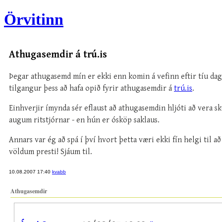
Örvitinn
Athugasemdir á trú.is
Þegar athugasemd mín er ekki enn komin á vefinn eftir tíu daga
tilgangur þess að hafa opið fyrir athugasemdir á
trú.is
.
Einhverjir ímynda sér eflaust að athugasemdin hljóti að vera sk
augum ritstjórnar - en hún er ósköp saklaus.
Annars var ég að spá í því hvort þetta væri ekki fín helgi til
völdum presti! Sjáum til.
10.08.2007 17:40
kvabb
Athugasemdir