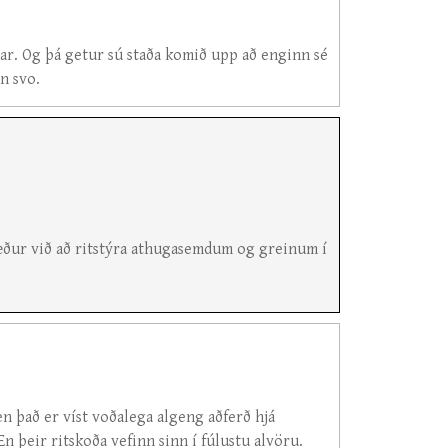
gar. Og þá getur sú staða komið upp að enginn sé
n svo.
æður við að ritstýra athugasemdum og greinum í
en það er víst voðalega algeng aðferð hjá
 þeir ritskoða vefinn sinn í fúlustu alvöru.