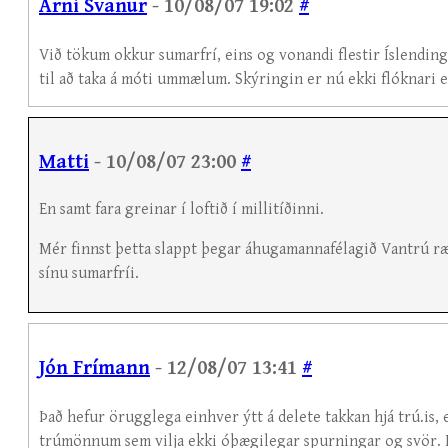
Árni Svanur
- 10/08/07 19:02
#
Við tökum okkur sumarfrí, eins og vonandi flestir Íslendin
til að taka á móti ummælum. Skýringin er nú ekki flóknari e
Matti
- 10/08/07 23:00
#
En samt fara greinar í loftið í millitíðinni.
Mér finnst þetta slappt þegar áhugamannafélagið Vantrú r
sínu sumarfríi.
Jón Frímann
- 12/08/07 13:41
#
Það hefur örugglega einhver ýtt á delete takkan hjá trú.is, 
trúmönnum sem vilja ekki óþægilegar spurningar og svör. En