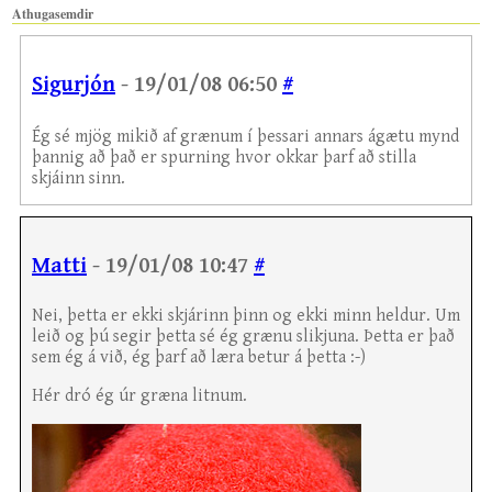
Athugasemdir
Sigurjón
- 19/01/08 06:50
#
Ég sé mjög mikið af grænum í þessari annars ágætu mynd
þannig að það er spurning hvor okkar þarf að stilla
skjáinn sinn.
Matti
- 19/01/08 10:47
#
Nei, þetta er ekki skjárinn þinn og ekki minn heldur. Um
leið og þú segir þetta sé ég grænu slikjuna. Þetta er það
sem ég á við, ég þarf að læra betur á þetta :-)
Hér dró ég úr græna litnum.