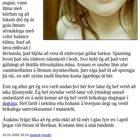
augun, vann
litina með
kúrfum og að
lokum dró ég úr
gula litnum
sérstaklega með
color balance
tólinu. Þarf að
læra eitthvað í
litvinnslu, það hljóta að vera til einhverjar góðar bækur. Spurning
hvort það séu einhver námskeið í boði. Svo held ég að það væri
gáfulegt að litstilla tölvuskjáina mína. Annars er rauður litur afar
vandmeðfarinn á flestum myndavélum, þær eiga það til að sprengja
þá rás, en mér sýnist rauði liturinn koma ágætlega út hér.
Enn og aftur get ég svo vælt undan því hér hve latur ég hef verið að
taka ljósmyndir. Ég hef reyndar verið latur við ýmislegt annað
undanfarið en á móti kemur að ég hef verið hrikalega duglegur í
átakinu
. Hef farið í ræktina eða boltann á hverjum degi og verið
hrikalega samviskusamur í mataræði.
Átakinu fylgir líka að ég ætla ekki að fá mér í glas fyrr en í apríl
þegar við förum til Berlínar. Kominn tími á smá bindindi.
18.01.2008 18:10
dagbók
myndir