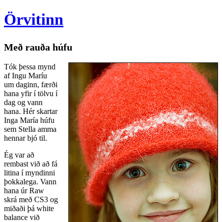
Örvitinn
Með rauða húfu
Tók þessa mynd
af Ingu Maríu
um daginn, færði
hana yfir í tölvu í
dag og vann
hana. Hér skartar
Inga María húfu
sem Stella amma
hennar bjó til.
Ég var að
rembast við að fá
litina í myndinni
þokkalega. Vann
hana úr Raw
skrá með CS3 og
miðaði þá white
balance við