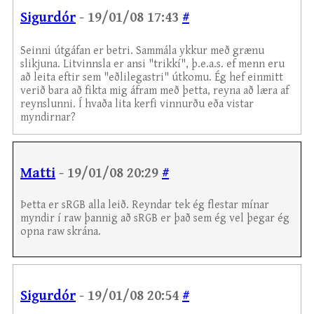
Sigurdór
- 19/01/08 17:43
#
Seinni útgáfan er betri. Sammála ykkur með grænu
slikjuna. Litvinnsla er ansi "trikkí", þ.e.a.s. ef menn eru
að leita eftir sem "eðlilegastri" útkomu. Ég hef einmitt
verið bara að fikta mig áfram með þetta, reyna að læra af
reynslunni. Í hvaða lita kerfi vinnurðu eða vistar
myndirnar?
Matti
- 19/01/08 20:29
#
Þetta er sRGB alla leið. Reyndar tek ég flestar mínar
myndir í raw þannig að sRGB er það sem ég vel þegar ég
opna raw skrána.
Sigurdór
- 19/01/08 20:54
#