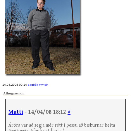
14.04.2008 00:14
dagbók
myndir
Athugasemdir
Matti
- 14/04/08 18:12
#
Áróra var að segja mér rétt í þessu að bækurnar heita
Death node
. Afar kristilegt :-)