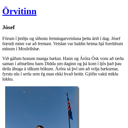
Örvitinn
Jósef
Fórum í þriðju og síðustu fermingarveisluna þetta árið í dag. Jósef
frændi minn var að fermast. Veislan var haldin heima hjá foreldrum
mínum í Mosfellsbæ.
Við gáfum honum manga bækur. Hann og Áróra Ósk voru að ræða
saman í afmælinu hans Didda um daginn og þá kom í ljós það þau
deila áhuga á slíkum bókum. Áróra sá því um að velja bækurnar,
fyrstu níu í seríu sem ég man ekki hvað heitir. Gjöfin vakti miklu
lukku.