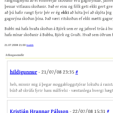
ranghugmynd að ef einhverjar skoðanir eru gagnrýndar, jafnve
þessar vitlausu skoðanir. Það er eins og fólk geti ekki gert g
að þú hafir rangt fyrir þér er ég
ekki
að hóta því að skjóta þig 
gagnrýna skoðun þína. Það væri ritskoðun ef ekki mætti gagnr
Bubbi má hafa hvaða skoðun á Björk sem er og jafnvel trúa á hv
hafa mínar skoðanir á Bubba, Björk og Gvuði. Hvað sem öðrum f
21.07.2008 21:00
kvabb
Athugasemdir
hildigunnur
- 21/07/08 23:35
#
heh, minnir mig á þegar moggabloggstjórar lokuðu á rasist
búið að skrúfa fyrir hans málfrelsi - væntanlega hvergi hægt 
Kristján Hrannar Pálsson
- 22/07/08 15:31
#