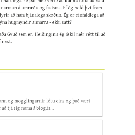
l harðlega, sé þar með verið að
banna
fólki að hafa
reinarmun á umræðu og fasisma. Ef ég held því fram
fyrir að hafa bjánalega skoðun. Ég er einfaldlega að
ýna hugmyndir annarra - ekki satt?
aða Gvuð sem er. Heiðinginn ég áskil mér rétt til að
innst.
ann og mogglingarnir létu eins og það væri
að tjá sig nema á blog.is...