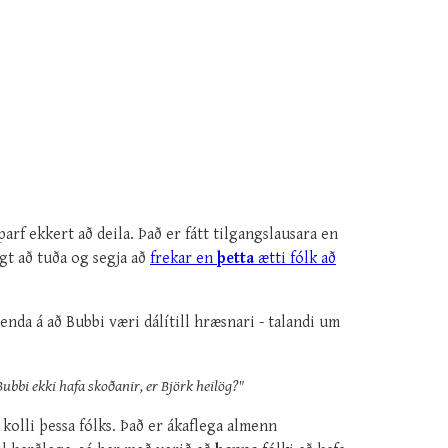
þarf ekkert að deila. Það er fátt tilgangslausara en
ægt að tuða og segja að
frekar en
þetta
ætti fólk að
nda á að Bubbi væri dálítill hræsnari - talandi um
ubbi ekki hafa skoðanir, er Björk heilög?"
olli þessa fólks. Það er ákaflega almenn