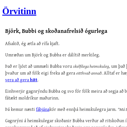
Örvitinn
Björk, Bubbi og skoðanafrelsið ógurlega
Afsakið, ég ætla að rífa kjaft.
Umræðan um Björk og Bubba er dálítið merkileg.
Það er ljóst að ummæli Bubba voru
skelfilega heimskuleg
, um það 
þvaður um að fólk eigi freka að gera
eitthvað annað
. Alltaf er h
vera að gera
hitt
.
Einhverjir gagnrýndu Bubba og svo fór fólk meira að segja að be
fátækt moldríkur maðurinn.
Þá kemur næsti
fábjána
kór með ennþá heimskulegra jarm.
"Má B
Gagnrýni á heimskulegar skoðanir Bubba verður að ritskoðun í k