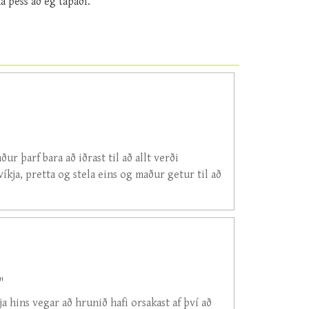
a þess að ég tapaði.
ur þarf bara að iðrast til að allt verði
svíkja, pretta og stela eins og maður getur til að
"
a hins vegar að hrunið hafi orsakast af því að