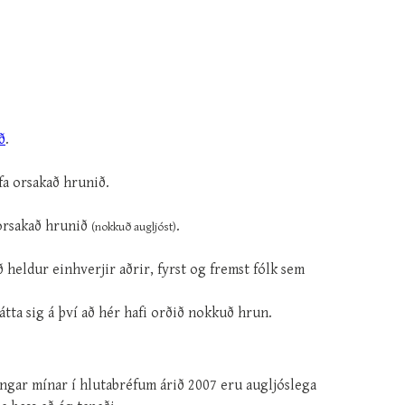
ð
.
a orsakað hrunið.
orsakað hrunið
.
(nokkuð augljóst)
ð heldur einhverjir aðrir, fyrst og fremst fólk sem
átta sig á því að hér hafi orðið nokkuð hrun.
ingar mínar í hlutabréfum árið 2007 eru augljóslega