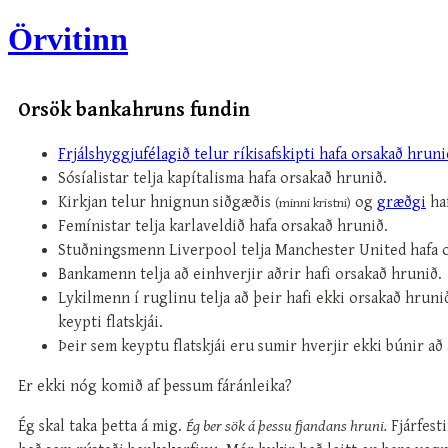
Örvitinn
Orsök bankahruns fundin
Frjálshyggjufélagið telur ríkisafskipti hafa orsakað hruni
Sósíalistar telja kapítalisma hafa orsakað hrunið.
Kirkjan telur hnignun siðgæðis
og
græðgi
haf
(minni kristni)
Femínistar telja karlaveldið hafa orsakað hrunið.
Stuðningsmenn Liverpool telja Manchester United hafa 
Bankamenn telja að einhverjir aðrir hafi orsakað hrunið.
Lykilmenn í ruglinu telja að þeir hafi ekki orsakað hruni
keypti flatskjái.
Þeir sem keyptu flatskjái eru sumir hverjir ekki búnir að 
Er ekki nóg komið af þessum fáránleika?
Ég skal taka þetta á mig.
Ég ber sök á þessu fjandans hruni.
Fjárfest