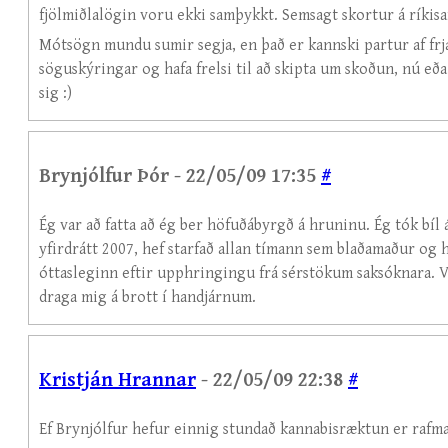
fjölmiðlalögin voru ekki samþykkt. Semsagt skortur á ríkisa
Mótsögn mundu sumir segja, en það er kannski partur af frjá
söguskýringar og hafa frelsi til að skipta um skoðun, nú eða b
sig :)
Brynjólfur Þór - 22/05/09 17:35
#
Ég var að fatta að ég ber höfuðábyrgð á hruninu. Ég tók bíl á
yfirdrátt 2007, hef starfað allan tímann sem blaðamaður og
óttasleginn eftir upphringingu frá sérstökum saksóknara. V
draga mig á brott í handjárnum.
Kristján Hrannar
- 22/05/09 22:38
#
Ef Brynjólfur hefur einnig stundað kannabisræktun er rafma