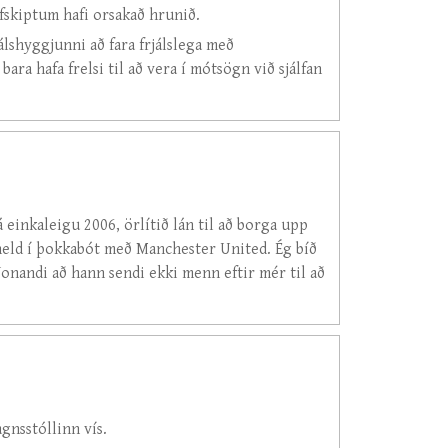
fskiptum hafi orsakað hrunið.
lshyggjunni að fara frjálslega með
ara hafa frelsi til að vera í mótsögn við sjálfan
 einkaleigu 2006, örlítið lán til að borga upp
 held í þokkabót með Manchester United. Ég bíð
onandi að hann sendi ekki menn eftir mér til að
gnsstóllinn vís.