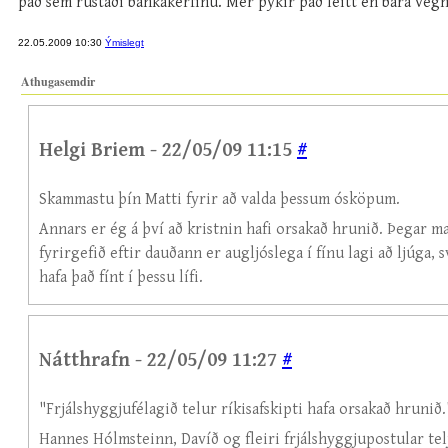
það sem rústaði bankakerfinu. Mér þykir það leitt en bara vegn
22.05.2009 10:30
Ýmislegt
Athugasemdir
Helgi Briem - 22/05/09 11:15
#
Skammastu þín Matti fyrir að valda þessum ósköpum.
Annars er ég á því að kristnin hafi orsakað hrunið. Þegar mað
fyrirgefið eftir dauðann er augljóslega í fínu lagi að ljúga, 
hafa það fínt í þessu lífi.
Nátthrafn - 22/05/09 11:27
#
"Frjálshyggjufélagið telur ríkisafskipti hafa orsakað hrunið.
Hannes Hólmsteinn, Davíð og fleiri frjálshyggjupostular telj