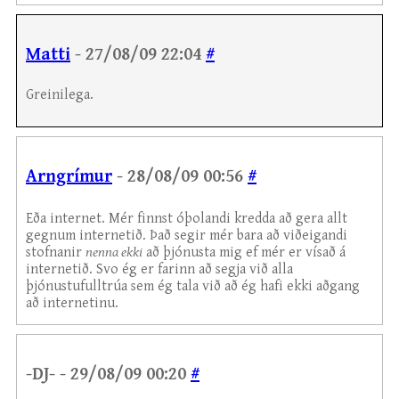
Matti
- 27/08/09 22:04
#
Greinilega.
Arngrímur
- 28/08/09 00:56
#
Eða internet. Mér finnst óþolandi kredda að gera allt
gegnum internetið. Það segir mér bara að viðeigandi
stofnanir
nenna ekki
að þjónusta mig ef mér er vísað á
internetið. Svo ég er farinn að segja við alla
þjónustufulltrúa sem ég tala við að ég hafi ekki aðgang
að internetinu.
-DJ- - 29/08/09 00:20
#