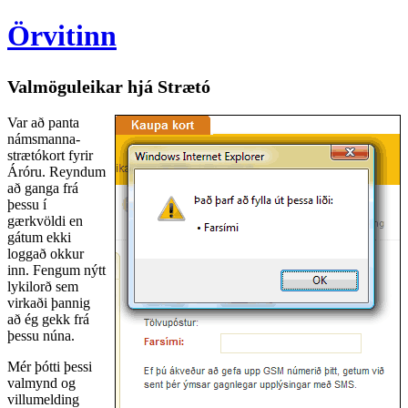
Örvitinn
Valmöguleikar hjá Strætó
Var að panta
námsmanna-
strætókort fyrir
Áróru. Reyndum
að ganga frá
þessu í
gærkvöldi en
gátum ekki
loggað okkur
inn. Fengum nýtt
lykilorð sem
virkaði þannig
að ég gekk frá
þessu núna.
Mér þótti þessi
valmynd og
villumelding