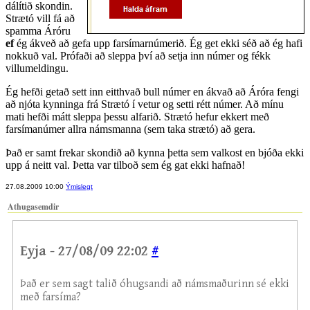
dálítið skondin.
Strætó vill fá að
spamma Áróru
ef
ég ákveð að gefa upp farsímarnúmerið. Ég get ekki séð að ég hafi
nokkuð val. Prófaði að sleppa því að setja inn númer og fékk
villumeldingu.
Ég hefði getað sett inn eitthvað bull númer en ákvað að Áróra fengi
að njóta kynninga frá Strætó í vetur og setti rétt númer. Að mínu
mati hefði mátt sleppa þessu alfarið. Strætó hefur ekkert með
farsímanúmer allra námsmanna (sem taka strætó) að gera.
Það er samt frekar skondið að kynna þetta sem valkost en bjóða ekki
upp á neitt val. Þetta var tilboð sem ég gat ekki hafnað!
27.08.2009 10:00
Ýmislegt
Athugasemdir
Eyja - 27/08/09 22:02
#
Það er sem sagt talið óhugsandi að námsmaðurinn sé ekki
með farsíma?