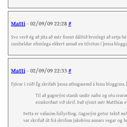
Matti
- 02/09/09 22:28
#
Svo verð ég að játa að mér finnst dálítið broslegt að setja
inniheldur efnislega ekkert annað en tilvitun í þessa blogg
Matti
- 02/09/09 22:33
#
Fjórar í röð! Ég skrifaði þessa athugasemd á hinu blogginu, b
Til að gagnrýni standi undir nafni og séu svar
einskorðast við skrif. Það sýnist mér Matthías e
Þetta er vafasöm fullyrðing. Gagnrýni getur tekið m
var skrifuð út frá skrifum Jakobínu annars vegar og 