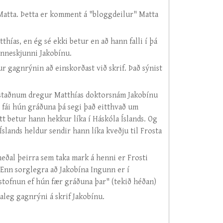
 Matta. Þetta er komment á "bloggdeilur" Matta
hías, en ég sé ekki betur en að hann falli í þá
nneskjunni Jakobínu.
r gagnrýnin að einskorðast við skrif. Það sýnist
 staðnum dregur Matthías doktorsnám Jakobínu
 fái hún gráðuna þá segi það eitthvað um
 betur hann hekkur líka í Háskóla Íslands. Og
slands heldur sendir hann líka kveðju til Frosta
meðal þeirra sem taka mark á henni er Frosti
Enn sorglegra að Jakobína Ingunn er í
 stofnun ef hún fær gráðuna þar" (tekið héðan)
aleg gagnrýni á skrif Jakobínu.