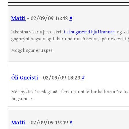
Matti
- 02/09/09 16:42
#
Jakobína vísar á þessi skrif
í athugasemd hjá Hrannari
og kal
gagnrýni hugsun og tekur undir með henni, spáir ekkert í 
Mogglingar eru spes.
Óli Gneisti
- 02/09/09 18:23
#
Mér þykir dásamlegt að í færslu sinni fellur kallinn á "red
hugsunnar.
Matti
- 02/09/09 19:49
#