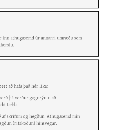
 hér inn athugasemd úr annarri umræðu sem
afærslu.
est að hafa það hér líka:
averð þá verður gagnrýnin að
kki tækla.
ið af skrifum og hegðun. Athugasemd mín
hegðun (ritskoðun) hinsvegar.