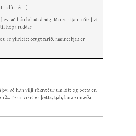
sjálfu sér :-)
 þess að hún lokaði á mig. Manneskjan trúir því
til hópa ruddar.
ssu er yfirleitt öfugt farið, manneskjan er
á því að hún vilji rökræður um hitt og þetta en
rðs. Fyrir vikið er þetta, tjah, bara einræða