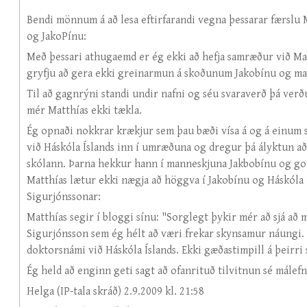
Bendi mönnum á að lesa eftirfarandi vegna þessarar færslu
og JakoPínu:
Með þessari athugaemd er ég ekki að hefja samræður við Matt
gryfju að gera ekki greinarmun á skoðunum Jakobínu og ma
Til að gagnrýni standi undir nafni og séu svaraverð þá verðu
mér Matthías ekki tækla.
Ég opnaði nokkrar krækjur sem þau bæði vísa á og á einum
við Háskóla Íslands inn í umræðuna og dregur þá ályktun að
skólann. Þarna hekkur hann í manneskjuna Jakbobínu og gott
Matthías lætur ekki nægja að höggva í Jakobínu og Háskóla Í
Sigurjónssonar:
Matthías segir í bloggi sínu: "Sorglegt þykir mér að sjá að 
Sigurjónsson sem ég hélt að væri frekar skynsamur náungi. 
doktorsnámi við Háskóla Íslands. Ekki gæðastimpill á þeirri
Ég held að enginn geti sagt að ofanrituð tilvitnun sé málefn
Helga (IP-tala skráð) 2.9.2009 kl. 21:58