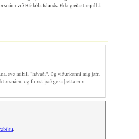
rsnámi við Háskóla Íslands. Ekki gæðastimpill á
na, svo mikill "hávaði". Og viðurkenni mig jafn
ktorsnámi, og finnst það gera þetta enn
kobínu
.