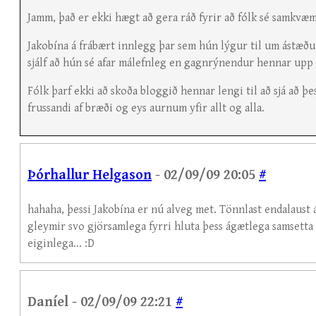
Jamm, það er ekki hægt að gera ráð fyrir að fólk sé samkvæmt 
Jakobína á frábært innlegg þar sem hún lýgur til um ástæðu
sjálf að hún sé afar málefnleg en gagnrýnendur hennar upp 
Fólk þarf ekki að skoða bloggið hennar lengi til að sjá að þe
frussandi af bræði og eys aurnum yfir allt og alla.
Þórhallur Helgason
- 02/09/09 20:05
#
hahaha, þessi Jakobína er nú alveg met. Tönnlast endalaust 
gleymir svo gjörsamlega fyrri hluta þess ágætlega samsetta o
eiginlega... :D
Daníel - 02/09/09 22:21
#