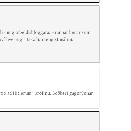
lar mig ofbeldisbloggara. Hrannar beitir sinni
því hvernig ritskoðun tengist málinu.
uctio ad Hitlerum" prófinu. Boðberi gagnrýnnar