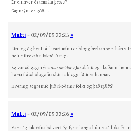
Er einhver ósammála þessu?
Gagnrýni er góð....
Matti
- 02/09/09 22:25
#
Eins og ég benti á í svari mínu er bloggfærlsan sem hún vitn
hefur ítrekað ritskoðað mig.
Ég var að gagnrýna
manneskjuna
Jakobínu og skoðanir henna
koma í ótal bloggfærslum á bloggsíðunni hennar.
Hvernig aðgreinið þið skoðanir fólks og það sjálft?
Matti
- 02/09/09 22:26
#
Væri ég Jakobína þá væri ég fyrir löngu búinn að loka fyrir