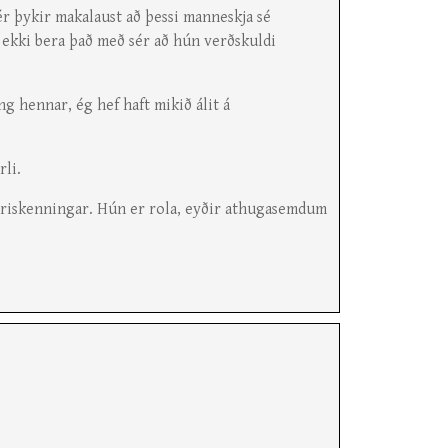
Mér þykir makalaust að þessi manneskja sé
i ekki bera það með sér að hún verðskuldi
ng hennar, ég hef haft mikið álit á
rli.
æriskenningar. Hún er rola, eyðir athugasemdum