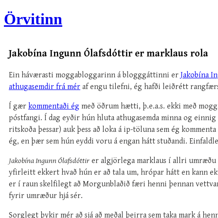
Örvitinn
Jakobína Ingunn Ólafsdóttir er marklaus rola
Ein háværasti moggabloggarinn á blogggáttinni er
Jakobína I
athugasemdir frá mér
af engu tilefni, ég hafði leiðrétt rangfær
Í gær
kommentaði ég
með öðrum hætti, þ.e.a.s. ekki með mogg
póstfangi. Í dag eyðir hún hluta athugasemda minna og einnig
ritskoða þessar) auk þess að loka á ip-töluna sem ég kommenta 
ég, en þær sem hún eyddi voru á engan hátt stuðandi. Einfaldl
Jakobína Ingunn Ólafsdóttir
er algjörlega marklaus í allri umræðu
yfirleitt ekkert hvað hún er að tala um, hrópar hátt en kann e
er í raun skelfilegt að Morgunblaðið færi henni þennan vettva
fyrir umræður hjá sér.
Sorglegt þykir mér að sjá að meðal þeirra sem taka mark á henn