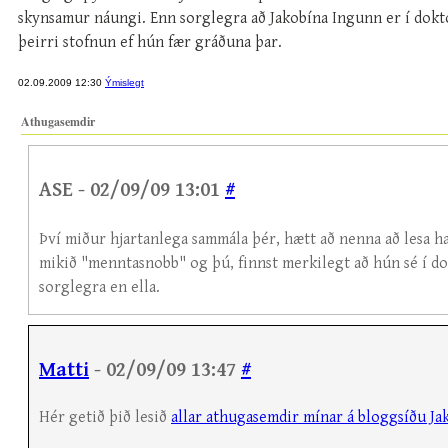
skynsamur náungi. Enn sorglegra að Jakobína Ingunn er í dokto
þeirri stofnun ef hún fær gráðuna þar.
02.09.2009 12:30
Ýmislegt
Athugasemdir
ASE - 02/09/09 13:01
#
Því miður hjartanlega sammála þér, hætt að nenna að lesa ha
mikið "menntasnobb" og þú, finnst merkilegt að hún sé í do
sorglegra en ella.
Matti
- 02/09/09 13:47
#
Hér getið þið lesið
allar athugasemdir mínar á bloggsíðu Ja