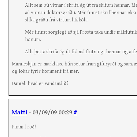
Allt sem þú vitnar í skrifa ég út frá skifum hennar. 
að vinna í doktorsgráðu. Mér finnst skrif hennar ekk
slíka gráðu frá virtum háskóla.
Mér finnst sorglegt að sjá Frosta taka undir málflutni
honum.
Allt þetta skrifa ég út frá málflutningi hennar og atfe
Manneskjan er marklaus, hún setur fram gífuryrði og sams
og lokar fyrir komment frá mér.
Daníel, hvað er vandamálð?
Matti
- 03/09/09 00:29
#
Fimm í röð!