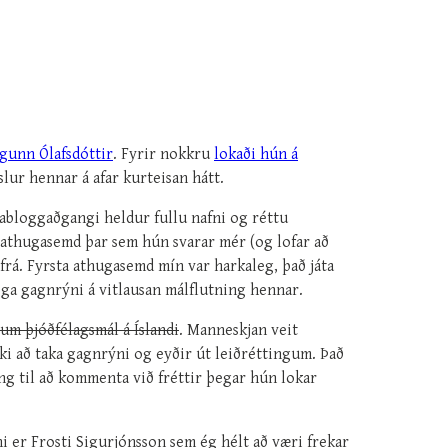
ngunn Ólafsdóttir
. Fyrir nokkru
lokaði hún á
slur hennar á afar kurteisan hátt.
abloggaðgangi heldur fullu nafni og réttu
 athugasemd þar sem hún svarar mér (og lofar að
frá. Fyrsta athugasemd mín var harkaleg, það játa
ega gagnrýni á vitlausan málflutning hennar.
um þjóðfélagsmál á Íslandi
. Manneskjan veit
kki að taka gagnrýni og eyðir út leiðréttingum. Það
ng til að kommenta við fréttir þegar hún lokar
i er Frosti Sigurjónsson sem ég hélt að væri frekar