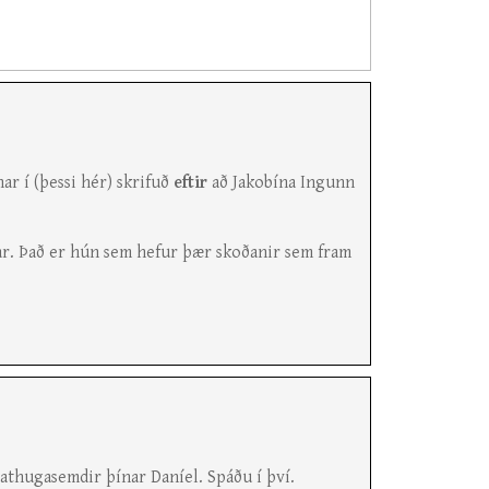
ar í (þessi hér) skrifuð
eftir
að Jakobína Ingunn
r. Það er hún sem hefur þær skoðanir sem fram
 athugasemdir þínar Daníel. Spáðu í því.