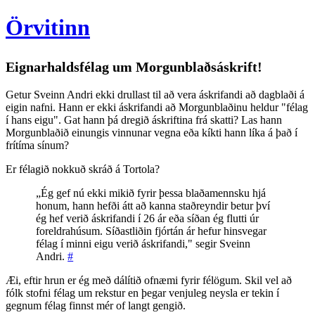
Örvitinn
Eignarhaldsfélag um Morgunblaðsáskrift!
Getur Sveinn Andri ekki drullast til að vera áskrifandi að dagblaði á
eigin nafni. Hann er ekki áskrifandi að Morgunblaðinu heldur "félag
í hans eigu". Gat hann þá dregið áskriftina frá skatti? Las hann
Morgunblaðið einungis vinnunar vegna eða kíkti hann líka á það í
frítíma sínum?
Er félagið nokkuð skráð á Tortola?
„Ég gef nú ekki mikið fyrir þessa blaðamennsku hjá
honum, hann hefði átt að kanna staðreyndir betur því
ég hef verið áskrifandi í 26 ár eða síðan ég flutti úr
foreldrahúsum. Síðastliðin fjórtán ár hefur hinsvegar
félag í minni eigu verið áskrifandi," segir Sveinn
Andri.
#
Æi, eftir hrun er ég með dálítið ofnæmi fyrir félögum. Skil vel að
fólk stofni félag um rekstur en þegar venjuleg neysla er tekin í
gegnum félag finnst mér of langt gengið.