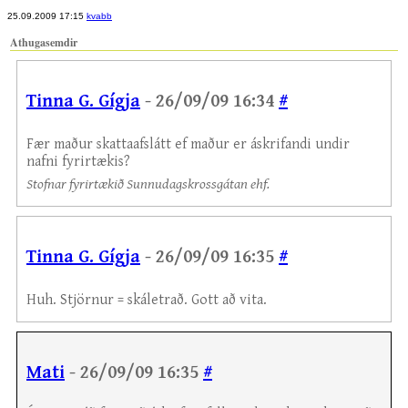
25.09.2009 17:15
kvabb
Athugasemdir
Tinna G. Gígja
- 26/09/09 16:34
#
Fær maður skattaafslátt ef maður er áskrifandi undir
nafni fyrirtækis?
Stofnar fyrirtækið Sunnudagskrossgátan ehf.
Tinna G. Gígja
- 26/09/09 16:35
#
Huh. Stjörnur = skáletrað. Gott að vita.
Mati
- 26/09/09 16:35
#