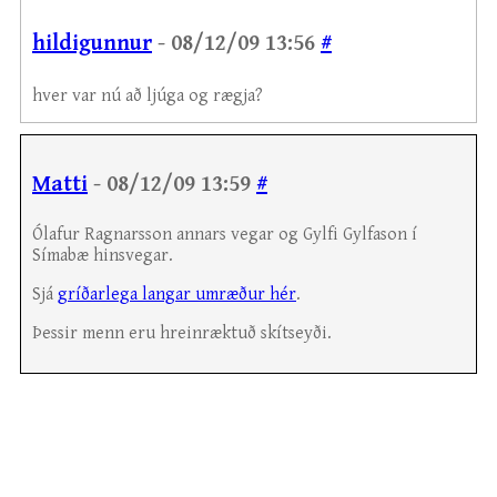
hildigunnur
- 08/12/09 13:56
#
hver var nú að ljúga og rægja?
Matti
- 08/12/09 13:59
#
Ólafur Ragnarsson annars vegar og Gylfi Gylfason í
Símabæ hinsvegar.
Sjá
gríðarlega langar umræður hér
.
Þessir menn eru hreinræktuð skítseyði.