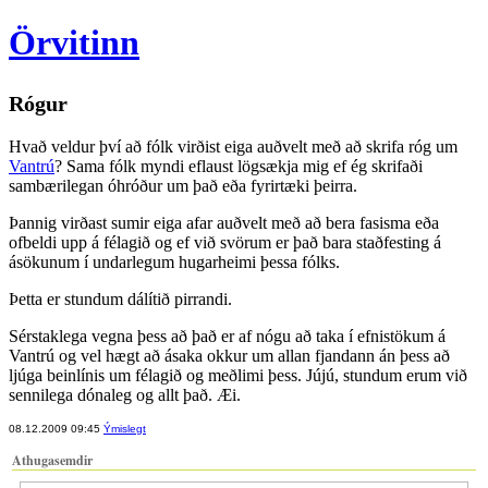
Örvitinn
Rógur
Hvað veldur því að fólk virðist eiga auðvelt með að skrifa róg um
Vantrú
? Sama fólk myndi eflaust lögsækja mig ef ég skrifaði
sambærilegan óhróður um það eða fyrirtæki þeirra.
Þannig virðast sumir eiga afar auðvelt með að bera fasisma eða
ofbeldi upp á félagið og ef við svörum er það bara staðfesting á
ásökunum í undarlegum hugarheimi þessa fólks.
Þetta er stundum dálítið pirrandi.
Sérstaklega vegna þess að það er af nógu að taka í efnistökum á
Vantrú og vel hægt að ásaka okkur um allan fjandann án þess að
ljúga beinlínis um félagið og meðlimi þess. Jújú, stundum erum við
sennilega dónaleg og allt það. Æi.
08.12.2009 09:45
Ýmislegt
Athugasemdir