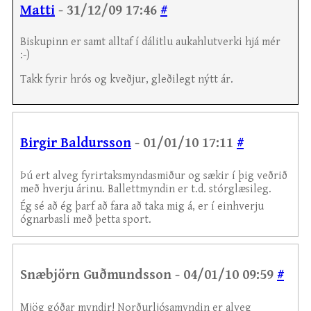
Matti
- 31/12/09 17:46
#
Biskupinn er samt alltaf í dálitlu aukahlutverki hjá mér
:-)
Takk fyrir hrós og kveðjur, gleðilegt nýtt ár.
Birgir Baldursson
- 01/01/10 17:11
#
Þú ert alveg fyrirtaksmyndasmiður og sækir í þig veðrið
með hverju árinu. Ballettmyndin er t.d. stórglæsileg.
Ég sé að ég þarf að fara að taka mig á, er í einhverju
ógnarbasli með þetta sport.
Snæbjörn Guðmundsson - 04/01/10 09:59
#
Mjög góðar myndir! Norðurljósamyndin er alveg