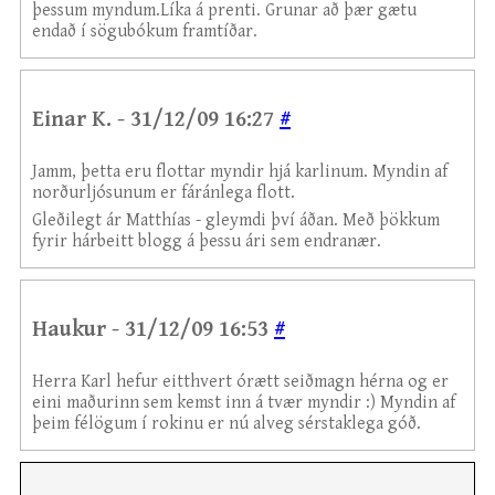
þessum myndum.Líka á prenti. Grunar að þær gætu
endað í sögubókum framtíðar.
Einar K. - 31/12/09 16:27
#
Jamm, þetta eru flottar myndir hjá karlinum. Myndin af
norðurljósunum er fáránlega flott.
Gleðilegt ár Matthías - gleymdi því áðan. Með þökkum
fyrir hárbeitt blogg á þessu ári sem endranær.
Haukur - 31/12/09 16:53
#
Herra Karl hefur eitthvert órætt seiðmagn hérna og er
eini maðurinn sem kemst inn á tvær myndir :) Myndin af
þeim félögum í rokinu er nú alveg sérstaklega góð.