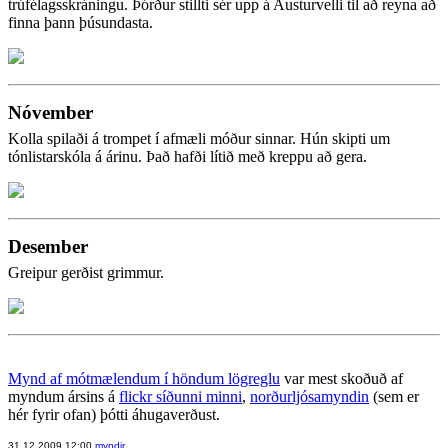
trúfélagsskráningu. Þórður stillti sér upp á Austurvelli til að reyna að
finna þann þúsundasta.
Nóvember
Kolla spilaði á trompet í afmæli móður sinnar. Hún skipti um
tónlistarskóla á árinu. Það hafði lítið með kreppu að gera.
Desember
Greipur gerðist grimmur.
Mynd af mótmælendum í höndum lögreglu
var mest skoðuð af
myndum ársins á
flickr síðunni minni
,
norðurljósamyndin
(sem er
hér fyrir ofan) þótti áhugaverðust.
31.12.2009 12:00
myndir