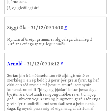
þjónustuna.
Já, og gleðilegt ár!
Siggi Óla - 31/12/09 14:10
#
Myndin af Greipi grimma er algjörlega dásamleg :)
Virðist ákaflega spaugilegur snáði.
Arnold
- 31/12/09 16:12
#
Serían þín frá mótmælunum við alþingishúsið er
merkilegri en ég held þú gerir þér grein fyrir. Ég hef
ekki enn séð myndir frá þessum atburði sem sýnir
kontrastinn milli "þings og þjóðar" betur þessa daga í
byrjun árs. Glottandi samgönguráðherra er t.d. mjög
góð. Einhvern vegin eins og þingmenn gerðu sér enga
grein fyrir undiröldunni sem skall svo á þeim næstu
daga. Ég myndi passa mig að eiga haug af afritum af