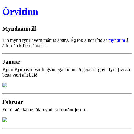
Örvitinn
Myndaannáll
Ein mynd fyrir hvern mánuð ársins. Ég tók alltof lítið af
myndum
á
árinu. Tek fleiri á næsta.
Janúar
Björn Bjarnason var hugsanlega farinn að gera sér grein fyrir því að
þetta væri allt búið.
Febrúar
Fór út að aka og tók myndir af norðurljósum.