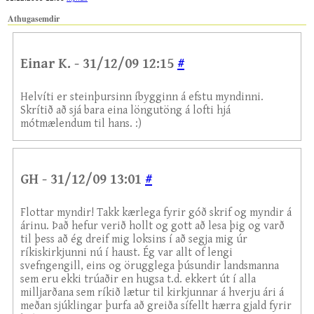
Athugasemdir
Einar K. - 31/12/09 12:15
#
Helvíti er steinþursinn íbygginn á efstu myndinni.
Skrítið að sjá bara eina löngutöng á lofti hjá
mótmælendum til hans. :)
GH - 31/12/09 13:01
#
Flottar myndir! Takk kærlega fyrir góð skrif og myndir á
árinu. Það hefur verið hollt og gott að lesa þig og varð
til þess að ég dreif mig loksins í að segja mig úr
ríkiskirkjunni nú í haust. Ég var allt of lengi
svefngengill, eins og örugglega þúsundir landsmanna
sem eru ekki trúaðir en hugsa t.d. ekkert út í alla
milljarðana sem ríkið lætur til kirkjunnar á hverju ári á
meðan sjúklingar þurfa að greiða sífellt hærra gjald fyrir