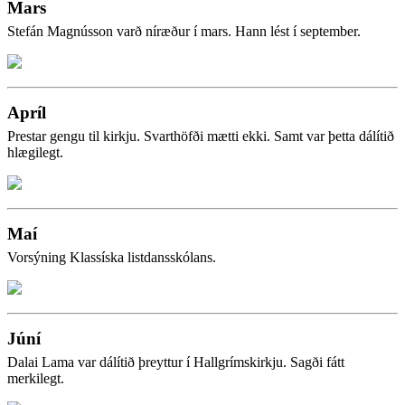
Mars
Stefán Magnússon varð níræður í mars. Hann lést í september.
Apríl
Prestar gengu til kirkju. Svarthöfði mætti ekki. Samt var þetta dálítið
hlægilegt.
Maí
Vorsýning Klassíska listdansskólans.
Júní
Dalai Lama var dálítið þreyttur í Hallgrímskirkju. Sagði fátt
merkilegt.