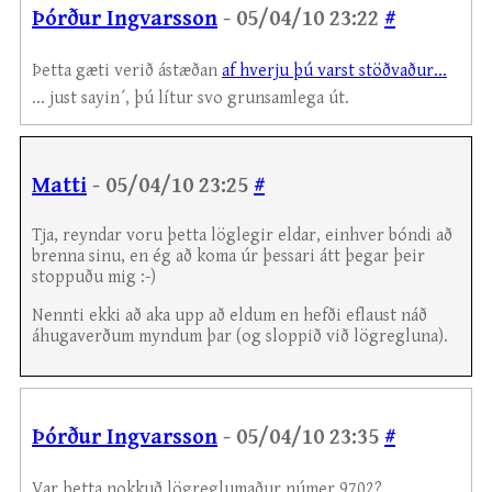
Þórður Ingvarsson
- 05/04/10 23:22
#
Þetta gæti verið ástæðan
af hverju þú varst stöðvaður...
... just sayin´, þú lítur svo grunsamlega út.
Matti
- 05/04/10 23:25
#
Tja, reyndar voru þetta löglegir eldar, einhver bóndi að
brenna sinu, en ég að koma úr þessari átt þegar þeir
stoppuðu mig :-)
Nennti ekki að aka upp að eldum en hefði eflaust náð
áhugaverðum myndum þar (og sloppið við lögregluna).
Þórður Ingvarsson
- 05/04/10 23:35
#
Var þetta nokkuð lögreglumaður númer 9702?