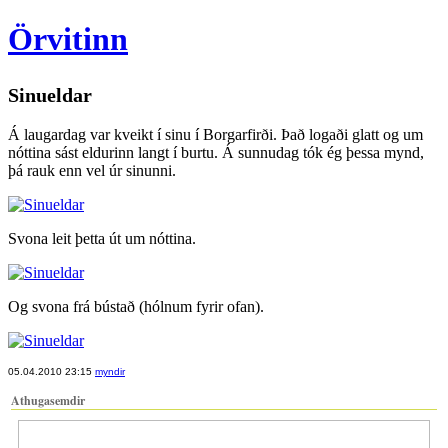
Örvitinn
Sinueldar
Á laugardag var kveikt í sinu í Borgarfirði. Það logaði glatt og um
nóttina sást eldurinn langt í burtu. Á sunnudag tók ég þessa mynd,
þá rauk enn vel úr sinunni.
Svona leit þetta út um nóttina.
Og svona frá bústað (hólnum fyrir ofan).
05.04.2010 23:15
myndir
Athugasemdir