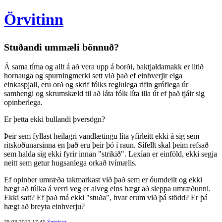
Örvitinn
Stuðandi ummæli bönnuð?
Á sama tíma og allt á að vera upp á borði, baktjaldamakk er litið
hornauga og spurningmerki sett við það ef einhverjir eiga
einkaspjall, eru orð og skrif fólks reglulega rifin gróflega úr
samhengi og skrumskæld til að láta fólk líta illa út ef það tjáir sig
opinberlega.
Er þetta ekki bullandi þversögn?
Þeir sem fyllast heilagri vandlætingu líta yfirleitt ekki á sig sem
ritskoðunarsinna en það eru þeir þó í raun. Sífellt skal þeim refsað
sem halda sig ekki fyrir innan "strikið". Lexían er einföld, ekki segja
neitt sem getur hugsanlega orkað tvímælis.
Ef opinber umræða takmarkast við það sem er óumdeilt og ekki
hægt að túlka á verri veg er alveg eins hægt að sleppa umræðunni.
Ekki satt? Ef það má ekki "stuða", hvar erum við þá stödd? Er þá
hægt að breyta einhverju?
25.03.2012 17:40
Ýmislegt