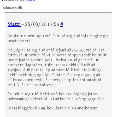
Athugasemdir
Matti
- 25/03/12 17:56
#
Þá blasir spurningin við: Ertu að segja að fólk megi segja
hvað sem er?
Nei, ég er að segja að ef fólk þarf að
rembast
við að lesa
eitthvað úr orðum fólks, sé betra að spyrja fólk beint út
hvort það sé skoðun þess - frekar en að gera mál úr
einhverri lagnsóttri túlkun sem á ekki við rök að
styðjast. Auk þess tel ég að sumt fólk hafi einfaldlega
ekki lesskilning og eigi að láta það alveg eiga sig að
túlka nokkurn texta. Samhengi skiptir næstum alltaf
máli. Það er bara staðreynd.
Stundum segir fólk eitthvað heimskulegt og þá er
nákvæmlega ekkert að því að benda á það og gagnrýna.
Þessa bloggfærslu má heimfæra á allan andskotann.