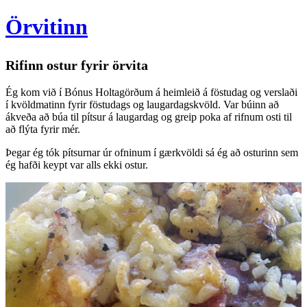
Örvitinn
Rifinn ostur fyrir örvita
Ég kom við í Bónus Holtagörðum á heimleið á föstudag og verslaði
í kvöldmatinn fyrir föstudags og laugardagskvöld. Var búinn að
ákveða að búa til pítsur á laugardag og greip poka af rifnum osti til
að flýta fyrir mér.
Þegar ég tók pítsurnar úr ofninum í gærkvöldi sá ég að osturinn sem
ég hafði keypt var alls ekki ostur.