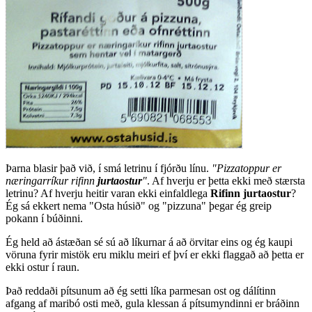
Þarna blasir það við, í smá letrinu í fjórðu línu.
"Pizzatoppur er
næringarríkur rifinn
jurtaostur
"
. Af hverju er þetta ekki með stærsta
letrinu? Af hverju heitir varan ekki einfaldlega
Rifinn jurtaostur
?
Ég sá ekkert nema "Osta húsið" og "pizzuna" þegar ég greip
pokann í búðinni.
Ég held að ástæðan sé sú að líkurnar á að örvitar eins og ég kaupi
vöruna fyrir mistök eru miklu meiri ef því er ekki flaggað að þetta er
ekki ostur í raun.
Það reddaði pítsunum að ég setti líka parmesan ost og dálítinn
afgang af maribó osti með, gula klessan á pítsumyndinni er bráðinn