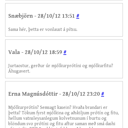
Snæbjörn - 28/10/12 13:51
#
Sama hér, þetta er vonlaust á pítsu.
Vala - 28/10/12 18:59
#
Jurtaostur, gerður úr mjólkurprótíni og mjólkurfitu?
Áhugavert.
Erna Magnúsdóttir - 28/10/12 23:20
#
Mjólkurprótín? Semsagt kasein? Hvaða brandari er
þetta? Tökum fyrst mjólkina og aðskiljum prótín og fitu,
hellum vatnsleysanlegum kolvetnunum í burtu og
blöndum svo prótíni og fitu aftur saman með smá dashi