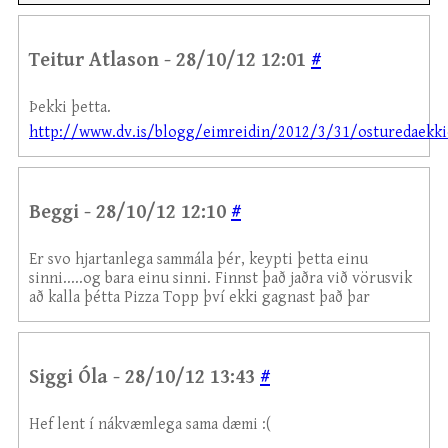
Teitur Atlason - 28/10/12 12:01
#
Þekki þetta.
http://www.dv.is/blogg/eimreidin/2012/3/31/osturedaekki
Beggi - 28/10/12 12:10
#
Er svo hjartanlega sammála þér, keypti þetta einu
sinni.....og bara einu sinni. Finnst það jaðra við vörusvik
að kalla þétta Pizza Topp því ekki gagnast það þar
Siggi Óla - 28/10/12 13:43
#
Hef lent í nákvæmlega sama dæmi :(