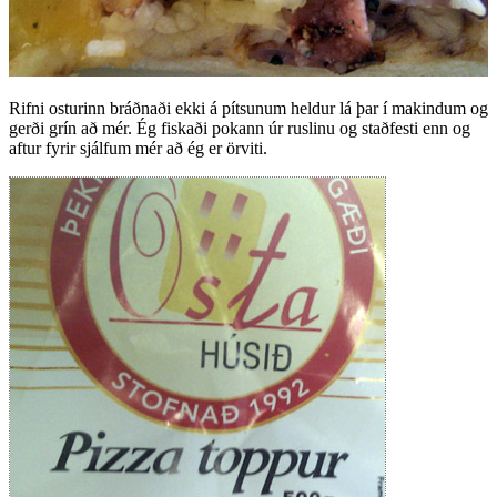
Rifni osturinn bráðnaði ekki á pítsunum heldur lá þar í makindum og
gerði grín að mér. Ég fiskaði pokann úr ruslinu og staðfesti enn og
aftur fyrir sjálfum mér að ég er örviti.