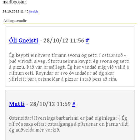
maribóostur.
28.10.2012 11:45
kvabb
Athugasemdir
Óli Gneisti
- 28/10/12 11:56
#
Ég keypti einhvern tímann svona og setti í ostabrauð -
það virkaði alveg. Stuttu seinna keypti ég svona og setti
á pizzu. Það var hræðilegt. Ég hef vandað mig við valið á
rifnum osti. Reyndar er svo óvandaður að ég sker
yfirleitt bara ostsneiðar á pizzur í stað þess að rífa.
Matti
- 28/10/12 11:59
#
Ostsneiðar! Hverslags barbarismi er það eiginlega :-) Ég
ríf eða saxa oftast ostaafganga á pítsurnar en þarna vildi
ég auðvelda mér verkið.