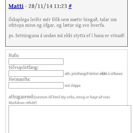
Matti
- 28/11/14 11:23
#
Óskaplega leiðir mér fólk sem mætir hingað, talar um
ofstopa minn og öfgar, og lætur sig svo hverfa.
ps. Setninguna á undan má ekki stytta ef í hana er vitnað!
Nafn:
tölvupóstfang:
ath. póstfangið birtist
ekki
á síðunni
Heimasíða:
má sleppa
athugasemd:
(næstum öll html tög virka, einnig er hægt að nota
Markdown rithátt)