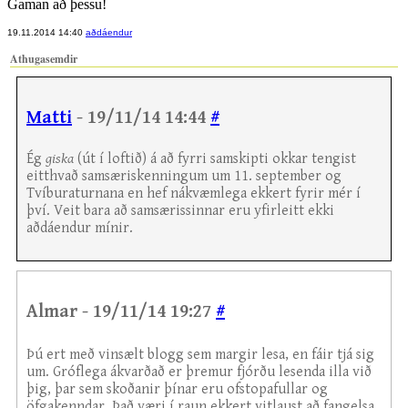
Gaman að þessu!
19.11.2014 14:40
aðdáendur
Athugasemdir
Matti
- 19/11/14 14:44
#
Ég
giska
(út í loftið) á að fyrri samskipti okkar tengist
eitthvað samsæriskenningum um 11. september og
Tvíburaturnana en hef nákvæmlega ekkert fyrir mér í
því. Veit bara að samsærissinnar eru yfirleitt ekki
aðdáendur mínir.
Almar - 19/11/14 19:27
#
Þú ert með vinsælt blogg sem margir lesa, en fáir tjá sig
um. Gróflega ákvarðað er þremur fjórðu lesenda illa við
þig, þar sem skoðanir þínar eru ofstopafullar og
öfgakenndar. Það væri í raun ekkert vitlaust að fangelsa