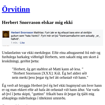
Örvitinn
Herbert Snorrason elskar mig ekki
Undanfarinn var ekki merkilegur. Eftir eina athugasemd frá mér og
furðulega harkaleg viðbrögð Herberts, sem sakaði mig um skort á
lesskilningi, gerðist þetta:
"Herbert, ég get staðfest að Matti kann að lesa. "
"Herbert Snorrason [XXX]: Kúl. Ég hef aldrei séð
nein merki þess þegar ég hef átt orðastað við hann."
Ég verð að hryggja Herbert því ég hef ekki hugmynd um hver hann
er og man ekkert eftir að hafa átt orðastað við hann áður. Var varla
að því í þetta skipti, "guttinn" fríkaði bara út þegar ég tjáði mig
afskaplega málefnalega í tiltekinni umræðu.