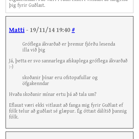
þig fyrir Guðlast.
Matti
- 19/11/14 19:40
#
Gróflega ákvarðað er þremur fjórðu lesenda
illa við þig
Já, þetta er svo sannarlega afskaplega gróflega ákvarðað
:-)
skoðanir þínar eru ofstopafullar og
öfgakenndar
Hvaða skoðanir mínar ertu þá að tala um?
Eflaust væri ekki vitlaust að fanga mig fyrir Guðlast ef
fólk telur að guðlast sé glæpur. Ég óttast dálítið þannig
fólk.