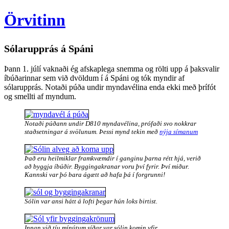
Örvitinn
Sólarupprás á Spáni
Þann 1. júlí vaknaði ég afskaplega snemma og rölti upp á þaksvalir
íbúðarinnar sem við dvöldum í á Spáni og tók myndir af
sólarupprás. Notaði púða undir myndavélina enda ekki með þrífót
og smellti af myndum.
Notaði púðann undir D810 myndavélina, prófaði svo nokkrar
staðsetningar á svölunum. Þessi mynd tekin með
nýja símanum
Það eru heilmiklar framkvæmdir í ganginu þarna rétt hjá, verið
að byggja íbúðir. Byggingakranar voru því fyrir. Því miður.
Kannski var þó bara ágætt að hafa þá í forgrunni!
Sólin var ansi hátt á lofti þegar hún loks birtist.
Innan við tíu mínútum síðar var sólin komin yfir