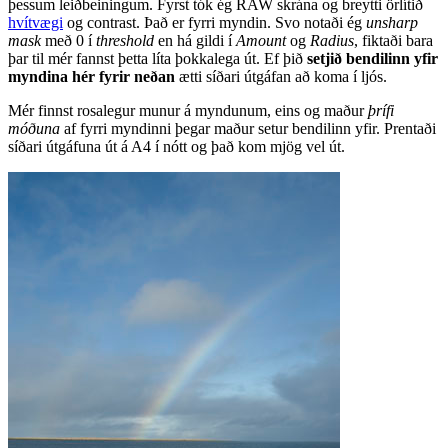
þessum leiðbeiningum. Fyrst tók ég RAW skrána og breytti örlítið
hvítvægi
og contrast. Það er fyrri myndin. Svo notaði ég
unsharp
mask
með 0 í
threshold
en há gildi í
Amount
og
Radius
, fiktaði bara
þar til mér fannst þetta líta þokkalega út. Ef þið
setjið bendilinn yfir
myndina hér fyrir neðan
ætti síðari útgáfan að koma í ljós.
Mér finnst rosalegur munur á myndunum, eins og maður
þrífi
móðuna
af fyrri myndinni þegar maður setur bendilinn yfir. Prentaði
síðari útgáfuna út á A4 í nótt og það kom mjög vel út.