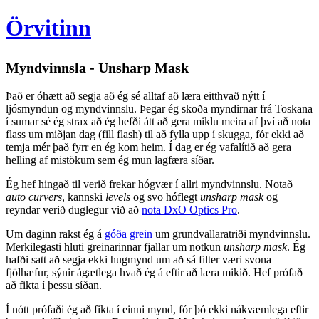
Örvitinn
Myndvinnsla - Unsharp Mask
Það er óhætt að segja að ég sé alltaf að læra eitthvað nýtt í
ljósmyndun og myndvinnslu. Þegar ég skoða myndirnar frá Toskana
í sumar sé ég strax að ég hefði átt að gera miklu meira af því að nota
flass um miðjan dag (fill flash) til að fylla upp í skugga, fór ekki að
temja mér það fyrr en ég kom heim. Í dag er ég vafalítið að gera
helling af mistökum sem ég mun lagfæra síðar.
Ég hef hingað til verið frekar hógvær í allri myndvinnslu. Notað
auto curvers
, kannski
levels
og svo hóflegt
unsharp mask
og
reyndar verið duglegur við að
nota DxO Optics Pro
.
Um daginn rakst ég á
góða grein
um grundvallaratriði myndvinnslu.
Merkilegasti hluti greinarinnar fjallar um notkun
unsharp mask
. Ég
hafði satt að segja ekki hugmynd um að sá filter væri svona
fjölhæfur, sýnir ágætlega hvað ég á eftir að læra mikið. Hef prófað
að fikta í þessu síðan.
Í nótt prófaði ég að fikta í einni mynd, fór þó ekki nákvæmlega eftir