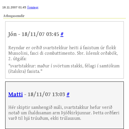
18.11.2007 01:45
Ýmislegt
Athugasemdir
Jón - 18/11/07 03:45
#
Reyndar er orðið svartstekkur heiti á fasistum úr flokk
Mussolini, fasci di combattimento. Sbr. íslensk orðabók,
2. útgáfa:
"svartstakkur: maður í svörtum stakki, félagi í samtökum
(ítalskra) fasista."
Matti
- 18/11/07 13:03
#
Hér skiptir samhengið máli, svartstakkur hefur verið
notað um íhaldssaman arm Þjóðkirkjunnar. Þetta orðfæri
varð til hjá trúuðum, ekki trúlausum.