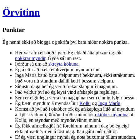
Örvitinn
Punktar
Ég nenni ekki að blogga og skrifa því bara niður nokkra punkta.
Hér var afmælisboð í gær. Ég eldaði átta pizzur og tók
nokkrar myndir
. Gyða sá um rest.
Þórður sá um að
skreyta kökuna
.
Ég á eftir að bæta einhverjum myndum inn.
Inga María bauð bara stelpunum í bekknum, ekki strákunum.
Það voru nú stundum dálítil læti í þessum stelpum.
Síðustu daga hef ég verið frekar slappur í maganum.
Það veldur því að ég leysi vind afskaplega reglulega.
Sem er eiginlega verra en magapínan sem einnig fylgir þessu.
Ég bætti myndum á myndasíður
Kollu
og
Ingu Maríu
.
Komst að því að í október tók ég afskaplega lítið af myndum
af fjölskyldunni, Þórður bróðir minn tók
október myndina
af
Kollu, en reyndar með myndavélinni minni.
Ég fékk afmælisgjöf frá foreldrum mínum í dag þó ég eigi
ekki afmæli fyrr en á föstudag. Þau gáfu mér náttföt.
Ef ég væri unglingur myndi ég nota buxurnar öllum stundum.