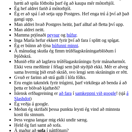
hætti að spila fótbolta þarf ég að kaupa mér mótorhjól.
Ég hef aldrei farið á mótorhjól.
Ég er að spá í að setja upp Postgres. Hef enga trú á því að það
gangi upp.
Man aldrei hvað Postgres heitir, þarf alltaf að fletta því upp.
Man aldrei neitt.
Mamma prjónaði
peysur
og
húfur
.
Inga María hefur ekkert fyrir því að fara í splitt og spígat.
Ég er búinn að týna
húfunni minni
.
Á mánudag skutla ég fimm trúfélagskráningarblöðum í
Þjóðskrá.
Munið eftir að lagfæra trúfélagaskráningu fyrir mánaðarmót.
Ekki vera meðlimir í félagi sem þið styðjið ekki. Mér er alveg
sama hvernig þið eruð skráð, svo lengi sem skráningin er rétt.
Gvuð er farinn að strá gulli í lófa fólks.
Eru engin takmörk fyrir trúgirni, þarf virkilega að benda á að
þetta er bölvað kjaftæði?
Íslensk erfðagreining er
að fara
í
samkeppni við google
! (sjá
á
Slashdot
)
Ég veðja á google.
Meðan ég skrifaði þessa punkta leysti ég vind að minnsta
kosti tíu sinnum.
Þess vegna langar mig ekki undir sæng.
Held ég fari samt að sofa.
Á maður að
sofa
í náttfötum?