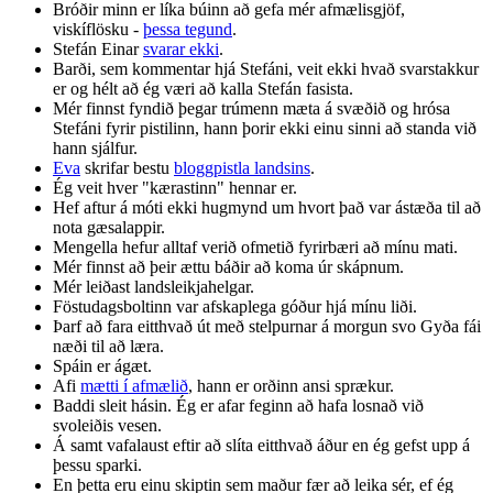
Bróðir minn er líka búinn að gefa mér afmælisgjöf,
viskíflösku -
þessa tegund
.
Stefán Einar
svarar ekki
.
Barði, sem kommentar hjá Stefáni, veit ekki hvað svarstakkur
er og hélt að ég væri að kalla Stefán fasista.
Mér finnst fyndið þegar trúmenn mæta á svæðið og hrósa
Stefáni fyrir pistilinn, hann þorir ekki einu sinni að standa við
hann sjálfur.
Eva
skrifar bestu
bloggpistla landsins
.
Ég veit hver "kærastinn" hennar er.
Hef aftur á móti ekki hugmynd um hvort það var ástæða til að
nota gæsalappir.
Mengella hefur alltaf verið ofmetið fyrirbæri að mínu mati.
Mér finnst að þeir ættu báðir að koma úr skápnum.
Mér leiðast landsleikjahelgar.
Föstudagsboltinn var afskaplega góður hjá mínu liði.
Þarf að fara eitthvað út með stelpurnar á morgun svo Gyða fái
næði til að læra.
Spáin er ágæt.
Afi
mætti í afmælið
, hann er orðinn ansi sprækur.
Baddi sleit hásin. Ég er afar feginn að hafa losnað við
svoleiðis vesen.
Á samt vafalaust eftir að slíta eitthvað áður en ég gefst upp á
þessu sparki.
En þetta eru einu skiptin sem maður fær að leika sér, ef ég