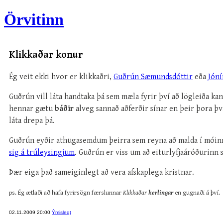
Örvitinn
Klikkaðar konur
Ég veit ekki hvor er klikkaðri,
Guðrún Sæmundsdóttir
eða
Jóní
Guðrún vill láta handtaka þá sem mæla fyrir því að lögleiða ka
hennar gætu
báðir
alveg sannað aðferðir sínar en þeir þora þv
láta drepa þá.
Guðrún eyðir athugasemdum þeirra sem reyna að malda í móinn 
sig á trúleysingjum
. Guðrún er viss um að eiturlyfjaáróðurinn
Þær eiga það sameiginlegt að vera afskaplega kristnar.
ps. Ég ætlaði að hafa fyrirsögn færslunnar
Klikkaðar
kerlingar
en gugnaði á því.
02.11.2009 20:00
Ýmislegt