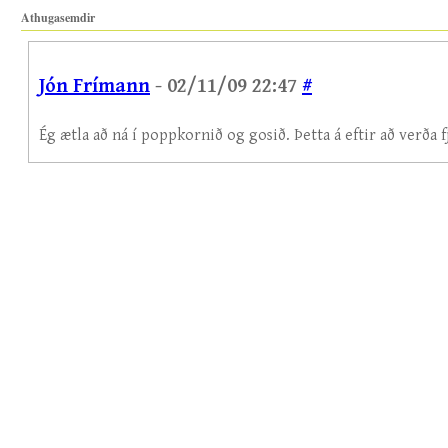
Athugasemdir
Jón Frímann
- 02/11/09 22:47
#
Ég ætla að ná í poppkornið og gosið. Þetta á eftir að verða f