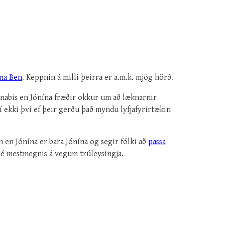
na Ben
. Keppnin á milli þeirra er a.m.k. mjög hörð.
nnabis en Jónína fræðir okkur um að læknarnir
í ekki því ef þeir gerðu það myndu lyfjafyrirtækin
en Jónína er bara Jónína og segir fólki að
passa
 sé mestmegnis á vegum trúleysingja.