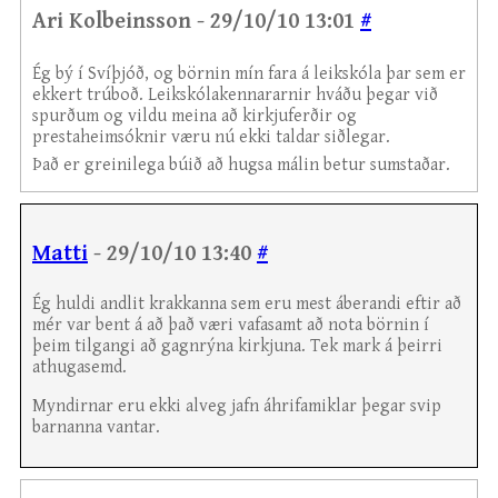
Ari Kolbeinsson - 29/10/10 13:01
#
Ég bý í Svíþjóð, og börnin mín fara á leikskóla þar sem er
ekkert trúboð. Leikskólakennararnir hváðu þegar við
spurðum og vildu meina að kirkjuferðir og
prestaheimsóknir væru nú ekki taldar siðlegar.
Það er greinilega búið að hugsa málin betur sumstaðar.
Matti
- 29/10/10 13:40
#
Ég huldi andlit krakkanna sem eru mest áberandi eftir að
mér var bent á að það væri vafasamt að nota börnin í
þeim tilgangi að gagnrýna kirkjuna. Tek mark á þeirri
athugasemd.
Myndirnar eru ekki alveg jafn áhrifamiklar þegar svip
barnanna vantar.