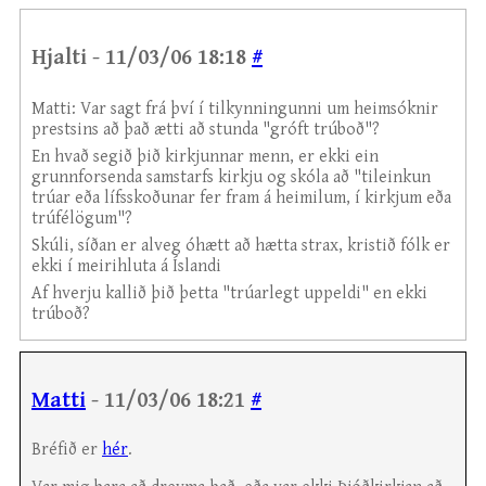
Hjalti - 11/03/06 18:18
#
Matti: Var sagt frá því í tilkynningunni um heimsóknir
prestsins að það ætti að stunda "gróft trúboð"?
En hvað segið þið kirkjunnar menn, er ekki ein
grunnforsenda samstarfs kirkju og skóla að "tileinkun
trúar eða lífsskoðunar fer fram á heimilum, í kirkjum eða
trúfélögum"?
Skúli, síðan er alveg óhætt að hætta strax, kristið fólk er
ekki í meirihluta á Íslandi
Af hverju kallið þið þetta "trúarlegt uppeldi" en ekki
trúboð?
Matti
- 11/03/06 18:21
#
Bréfið er
hér
.