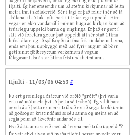
að gera í Seljahverfi, þekki ég ekki og ekki þú heldur
Hjalti. Ég hef efasemdir um þá stefnu kirkjunnar að leita
meira inn í skólakerfið. Sér í lagi ef það felur í sér að fá
skólana til að taka yfir þætti í trúarlegu uppeldi. Hins
vegar er ekki vandamál í mínum huga að kirkjan komi að
trúarlegu uppeldi barna og unglinga. Ef það er gert í
sátt við foreldra getur það uppeldi átt sér stað á tíma
leikskólans og að sjálfsögðu á tíma frístundaheimilanna,
enda eru þau uppbyggð með það fyrir augum að börn
geti sinnt fjölbreyttum verkefnum á vegum
félagasamtaka á starfstíma frístundaheimilanna.
Hjalti - 11/03/06 04:53
#
Þú ert greinilega ósáttur við orðið "gróft" (því varla
ertu að mótmæla því að þetta sé trúboð). Ég vildi bara
benda á að þetta er meira trúboð en að segja krökkunum
að goðsögur kristindómsins séu sanna og meira en að
segja þeim að ákveðnir andar séu til.
Hvað áttu annars við með að "vinna með trúaruppeldi"?
Ég veit ekki alveg við hvaða tilefni þessar myndir voru