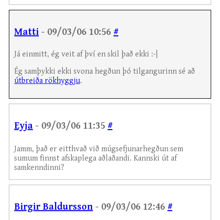
Matti
- 09/03/06 10:56
#
Já einmitt, ég veit af því en skil það ekki :-|
Ég samþykki ekki svona hegðun þó tilgangurinn sé að
útbreiða rökhyggju
.
Eyja
- 09/03/06 11:35
#
Jamm, það er eitthvað við múgsefjunarhegðun sem
sumum finnst afskaplega aðlaðandi. Kannski út af
samkenndinni?
Birgir Baldursson
- 09/03/06 12:46
#