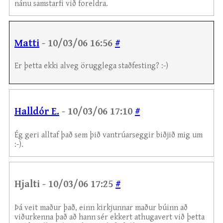
nánu samstarfi við foreldra.
Matti
- 10/03/06 16:56
#
Er þetta ekki alveg örugglega staðfesting? :-)
Halldór E.
- 10/03/06 17:10
#
Ég geri alltaf það sem þið vantrúarseggir biðjið mig um
:-).
Hjalti - 10/03/06 17:25
#
Þá veit maður það, einn kirkjunnar maður búinn að
viðurkenna það að hann sér ekkert athugavert við þetta