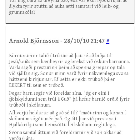
Var mig bara að dreyma það, eða var ekki Þjóðkirkjan að
álykta fyrir stuttu að auka ætti samstarf við leik- og
grunnskóla?
Arnold Björnsson - 28/10/10 21:47
#
Börnunum er talið í trú um að þau sé að biðja til
Jesú/Guðs sem bænheyrir og brekst við óskum barnanna.
Varla sagði presturinn þeim að spenna greipar og tala
við sjálfan sig. Sonur minn varð fyrir nákvæmlega svona
háttsemi kirkjunnar. Ef þetta er ekki trúboð þá er
EKKERT til sem er trúboð.
Þegar barn segir við foreldar sína. "ég er eini í
fjölskyldunni sem trúi á Guð" þá hefur barnið orðið fyrir
trúboði í skólanum.
Afhverju heldurur að guð sé til? "maðurinn og konan í
skólanum sögðu mér það. Og átt þar við prestana í
Hjallakrikju sem heimsóttu leikskólann reglulega.
Svona samtal áttum við foreldrarnir við son okkar að
verða 6 ára.