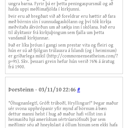
ungra barna. Fyrir þá er þetta peningaspursmál og að
halda uppi meðlimafjölda í kirkjunni.
Þeir eru að bregðast við að foreldrar eru hættir að fara
með börnin sín í sunnudagaskólann og því tók kirkja
meðvitaða ákvörðun um að sækja inn í skólana. Það eru
til ályktanir frá kirkjuþingum sem fjalla um þetta
vandamál kirkjunnar.
Það er líka þróun í gangi sem prestar vita og fleiri og
hún er sú að fjölgun trúlausra á Íslandi (og í heiminum)
er gríðarlega mikil (http://commonsenseatheism.com/?
p=95). Skv. þessari grein hefur hún verið 76% á áratug
frá 1900.
Þorsteinn - 03/11/10 22:46
#
"Óhugnanlegt!, Gróft trúboð!, Hryllingur!" Þegar maður
sér svona upphrópanir yfir mynd af börnum á bæn
dettur manni helst í hug að maður hafi villst inn á
heimasíðu hjá amerískum sértrúarsöfnuði þar sem
meðlimir séu að hneykslast á öllum hinum sem ekki hafa