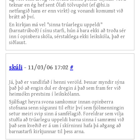
teknar en ég hef sent Ólafi tölvupóst (ef @hi.is
netfangið hans er enn virkt) og vonandi komumst við
brátt að því.
En kirkjan má vel "sinna trúarlegu uppeldi"
(barnatrúboð) í sínu starfi, hún á bara ekki að troða sér
inn í opinbera skóla, sérstaklega ekki leikskóla, það er
siðlaust.
skúli
- 11/03/06 17:02
#
Já, það er vandlifað í henni veröld. Þessar myndir sýna
það þó að engin dul er dregin á það sem fram fer við
heimsókn prestsins í leikskólann.
Sjálfsagt heyra svona samkomur innan opinberra
stofnana senn sögunni til eftir því sem fjölmenningin
setur meiri svip sinn á samfélagið. Foreldrar sem vilja
stuðla að trúarlegu uppeldi barna sinna í samræmi við
það sem kveðið er á um í skírninni hafa þá aðgang að
barnastarfi kirkjunnar til þess arna.