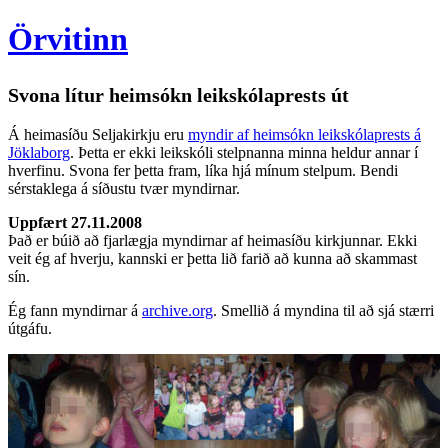
Örvitinn
Svona lítur heimsókn leikskólaprests út
Á heimasíðu Seljakirkju eru
myndir af heimsókn leikskólaprests á
Jöklaborg
. Þetta er ekki leikskóli stelpnanna minna heldur annar í
hverfinu. Svona fer þetta fram, líka hjá mínum stelpum. Bendi
sérstaklega á síðustu tvær myndirnar.
Uppfært 27.11.2008
Það er búið að fjarlægja myndirnar af heimasíðu kirkjunnar. Ekki
veit ég af hverju, kannski er þetta lið farið að kunna að skammast
sín.
Ég fann myndirnar á
archive.org
. Smellið á myndina til að sjá stærri
útgáfu.