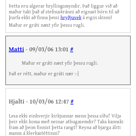
Þetta eru algerar hryllingsmyndir. Það liggur við að
maður taki það af stefnuskránni að eignast börn til að
þurfa ekki að finna þessi
hryðjuvek
á eigin skinni!
Maður er gráti næst yfir þessu rugli.
Matti
- 09/03/06 13:01
#
Maður er gráti næst yfir þessu rugli.
Það er rétt, maður er gráti nær :-|
Hjalti - 10/03/06 12:47
#
Lesa ekki einhverjir kirkjunnar menn þessa síðu? Vilja
þeir ekki koma með neinar athugasemdir? Taka kannski
fram að þeim finnist þetta rangt? Reyna að bjarga áliti
manns á klerkastéttinni?