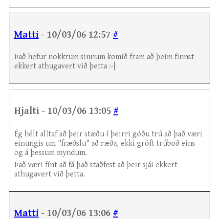
Matti
- 10/03/06 12:57
#
Það hefur nokkrum sinnum komið fram að þeim finnst
ekkert athugavert við þetta :-|
Hjalti - 10/03/06 13:05
#
Ég hélt alltaf að þeir stæðu í þeirri góðu trú að það væri
einungis um "fræðslu" að ræða, ekki gróft trúboð eins
og á þessum myndum.
Það væri fínt að fá það staðfest að þeir sjái ekkert
athugavert við þetta.
Matti
- 10/03/06 13:06
#