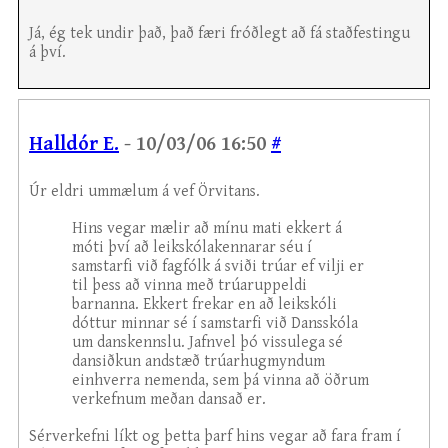
Já, ég tek undir það, það færi fróðlegt að fá staðfestingu
á því.
Halldór E.
- 10/03/06 16:50
#
Úr eldri ummælum á vef Örvitans.
Hins vegar mælir að mínu mati ekkert á
móti því að leikskólakennarar séu í
samstarfi við fagfólk á sviði trúar ef vilji er
til þess að vinna með trúaruppeldi
barnanna. Ekkert frekar en að leikskóli
dóttur minnar sé í samstarfi við Dansskóla
um danskennslu. Jafnvel þó vissulega sé
dansiðkun andstæð trúarhugmyndum
einhverra nemenda, sem þá vinna að öðrum
verkefnum meðan dansað er.
Sérverkefni líkt og þetta þarf hins vegar að fara fram í