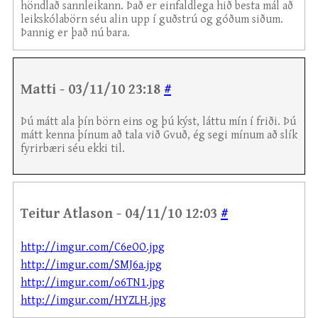
höndlað sannleikann. Það er einfaldlega hið besta mál að
leikskólabörn séu alin upp í guðstrú og góðum siðum.
Þannig er það nú bara.
Matti - 03/11/10 23:18
#
Þú mátt ala þín börn eins og þú kýst, láttu mín í friði. Þú
mátt kenna þínum að tala við Gvuð, ég segi mínum að slík
fyrirbæri séu ekki til.
Teitur Atlason - 04/11/10 12:03
#
http://imgur.com/C6eOO.jpg
http://imgur.com/SMJ6a.jpg
http://imgur.com/o6TN1.jpg
http://imgur.com/HYZLH.jpg