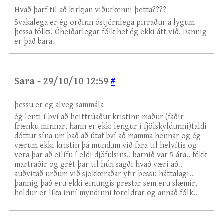
Hvað þarf til að kirkjan viðurkenni þetta????
Svakalega er ég orðinn óstjórnlega pirraður á lygum
þessa fólks. Óheiðarlegar fólk hef ég ekki átt við. Þannig
er það bara.
Sara - 29/10/10 12:59
#
þessu er eg alveg sammála
ég lenti í því að heittrúaður kristinn maður (faðir
frænku minnar, hann er ekki lengur í fjölskyldunni)taldi
dóttur sína um það að útaf því að mamma hennar og ég
værum ekki kristin þá mundum við fara til helvítis og
vera þar að eilífu í eldi djöfulsins.. barnið var 5 ára.. fékk
martraðir og grét þar til hún sagði hvað væri að..
auðvitað urðum við sjokkeraðar yfir þessu háttalagi..
þannig það eru ekki einungis prestar sem eru slæmir,
heldur er líka inní myndinni foreldrar og annað fólk..