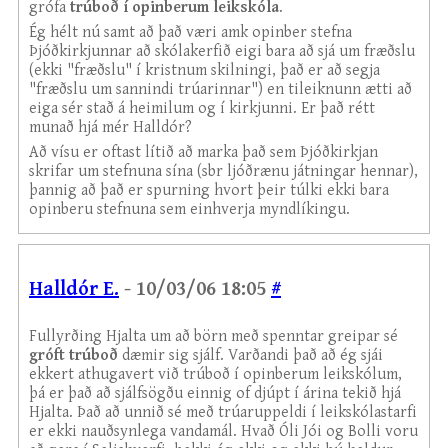
grófa
trúboð í opinberum leikskóla
.
Ég hélt nú samt að það væri amk opinber stefna
Þjóðkirkjunnar að skólakerfið eigi bara að sjá um fræðslu
(ekki "fræðslu" í kristnum skilningi, það er að segja
"fræðslu um sannindi trúarinnar") en tileiknunn ætti að
eiga sér stað á heimilum og í kirkjunni. Er það rétt
munað hjá mér Halldór?
Að vísu er oftast lítið að marka það sem Þjóðkirkjan
skrifar um stefnuna sína (sbr ljóðrænu játningar hennar),
þannig að það er spurning hvort þeir túlki ekki bara
opinberu stefnuna sem einhverja myndlíkingu.
Halldór E.
- 10/03/06 18:05
#
Fullyrðing Hjalta um að börn með spenntar greipar sé
gróft trúboð
dæmir sig sjálf. Varðandi það að ég sjái
ekkert athugavert við trúboð í opinberum leikskólum,
þá er það að sjálfsögðu einnig of djúpt í árina tekið hjá
Hjalta. Það að unnið sé með trúaruppeldi í leikskólastarfi
er ekki nauðsynlega vandamál. Hvað Óli Jói og Bolli voru