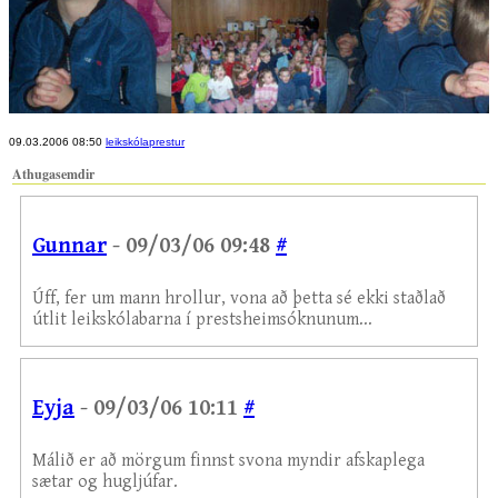
09.03.2006 08:50
leikskólaprestur
Athugasemdir
Gunnar
- 09/03/06 09:48
#
Úff, fer um mann hrollur, vona að þetta sé ekki staðlað
útlit leikskólabarna í prestsheimsóknunum...
Eyja
- 09/03/06 10:11
#
Málið er að mörgum finnst svona myndir afskaplega
sætar og hugljúfar.