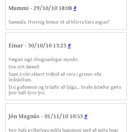
Mummi - 29/10/10 18:08
#
Sammála. Hvernig kemur út að blörra bara augun?
Einar - 30/10/10 13:23
#
Vægast sagt óhugnanlegar myndir.
Enn eitt dæmið.
Samt á víst ekkert trúboð að vera í grunn- eða
leikskólum.
Eru guðsmenn og trúaðir að ljúga... hvaða ástæður gætu
þeir haft fyrir því.
Jón Magnús - 01/11/10 10:53
#
Þeir hafa gríðarlega mikla hagsmuni með að móta hugi