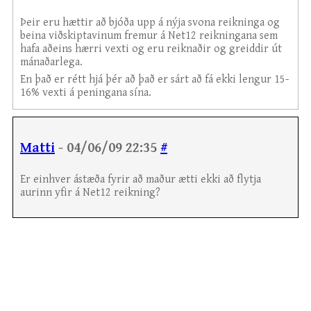
Þeir eru hættir að bjóða upp á nýja svona reikninga og
beina viðskiptavinum fremur á Net12 reikningana sem
hafa aðeins hærri vexti og eru reiknaðir og greiddir út
mánaðarlega.
En það er rétt hjá þér að það er sárt að fá ekki lengur 15-
16% vexti á peningana sína.
Matti
- 04/06/09 22:35
#
Er einhver ástæða fyrir að maður ætti ekki að flytja
aurinn yfir á Net12 reikning?