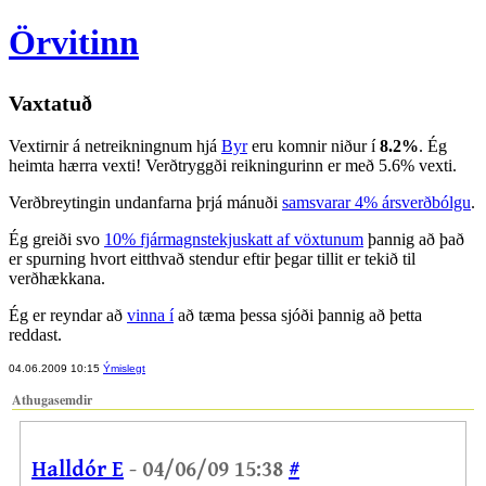
Örvitinn
Vaxtatuð
Vextirnir á netreikningnum hjá
Byr
eru komnir niður í
8.2%
. Ég
heimta hærra vexti! Verðtryggði reikningurinn er með 5.6% vexti.
Verðbreytingin undanfarna þrjá mánuði
samsvarar 4% ársverðbólgu
.
Ég greiði svo
10% fjármagnstekjuskatt af vöxtunum
þannig að það
er spurning hvort eitthvað stendur eftir þegar tillit er tekið til
verðhækkana.
Ég er reyndar að
vinna í
að tæma þessa sjóði þannig að þetta
reddast.
04.06.2009 10:15
Ýmislegt
Athugasemdir
Halldór E
- 04/06/09 15:38
#